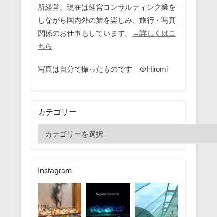
所経営。現在は経営コンサルティング業を
しながら国内外の旅を楽しみ、旅行・写真
関係のお仕事もしています。
→詳しくはこ
ちら
写真は自分で撮ったものです ＠Hiromi
カテゴリー
カ
テ
ゴ
リ
Instagram
ー