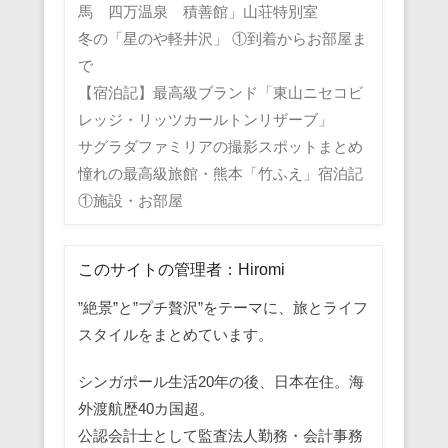
馬 四万温泉 積善館」山荘特別室
冬の「星のや軽井沢」 ①到着からお部屋ま
で
【宿泊記】最高級ブランド「東山ニセコビ
レッジ・リッツカールトンリザーブ」
サグラダファミリアの撮影スポットまとめ
憧れの最高級旅館・熊本「竹ふえ」宿泊記
①施設・お部屋
このサイトの管理者：Hiromi
”絶景”と”プチ贅沢”をテーマに、旅とライフ
スタイルをまとめています。
シンガポール生活20年の後、日本在住。海
外渡航歴40カ国超。
公認会計士として監査法人勤務・会計事務