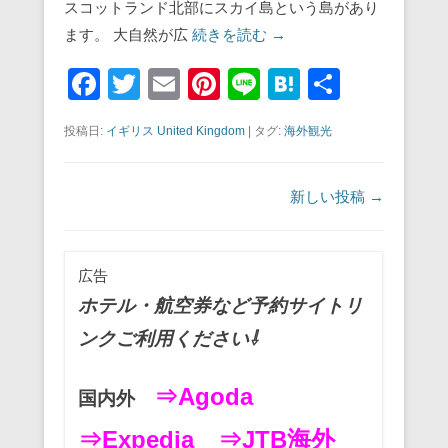
スコットランド北部にスカイ島という島があり
ます。 大自然が広
続きを読む →
F
T
E
Pi
Li
H
共
a
wi
m
nt
n
at
有
投稿日:
イギリス United Kingdom
|
タグ:
海外観光
c
tt
ail
er
e
e
e
er
e
n
投稿ナビゲーション
新しい投稿
→
b
st
a
o
o
広告
k
ホテル・航空券など予約サイトリ
ンクご利用ください⇩
⇒Agoda
国内外
⇒Expedia
⇒JTB海外