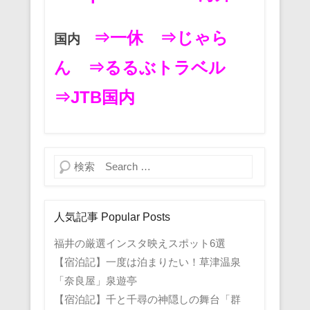
⇒一休
⇒じゃら
国内
ん
⇒るるぶトラベル
⇒JTB国内
検索
人気記事 Popular Posts
福井の厳選インスタ映えスポット6選
【宿泊記】一度は泊まりたい！草津温泉
「奈良屋」泉遊亭
【宿泊記】千と千尋の神隠しの舞台「群