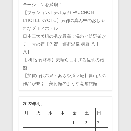
テーションを満喫！
【フォションホテル京都 FAUCHON
L’HOTEL KYOTO】京都の真ん中のおしゃ
れなグルメホテル
日本三大美肌の湯が最高！温泉と嬉野茶が
テーマの宿【佐賀・嬉野温泉 嬉野 八十
八】
【 御宿 竹林亭】素晴らしすぎる佐賀の旅
館
【加賀山代温泉・あらや滔々庵】魯山人の
作品が並ぶ、美術館のような老舗旅館
2022年4月
月
火
水
木
金
土
日
1
2
3