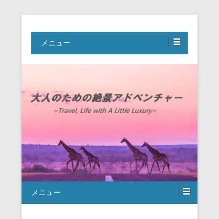
Travel, Life with A Little Luxury
大人のための絶景アドベンチャー
メニュー
メニュー