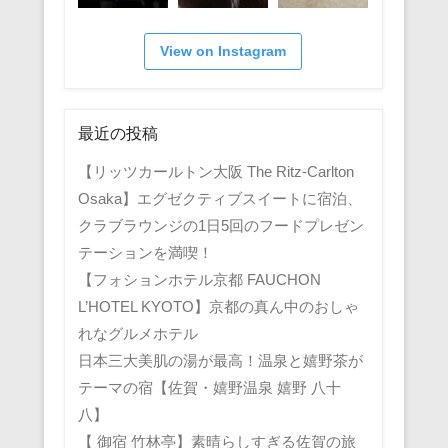
View on Instagram
最近の投稿
【リッツカールトン大阪 The Ritz-Carlton
Osaka】エグゼクティブスイートに宿泊、
クラブラウンジの1日5回のフードプレゼン
テーションを満喫！
【フォションホテル京都 FAUCHON
L’HOTEL KYOTO】京都の真ん中のおしゃ
れなグルメホテル
日本三大美肌の湯が最高！温泉と嬉野茶が
テーマの宿【佐賀・嬉野温泉 嬉野 八十
八】
【 御宿 竹林亭】素晴らしすぎる佐賀の旅