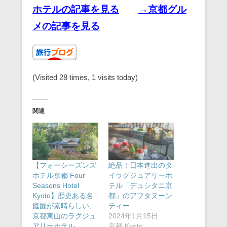
ホテルの記事を見る
→京都グル
メの記事を見る
(Visited 28 times, 1 visits today)
関連
【フォーシーズンズ
絶品！日本進出のタ
ホテル京都 Four
イラグジュアリーホ
Seasons Hotel
テル「デュシタニ京
Kyoto】歴史ある名
都」のアフタヌーン
庭園が素晴らしい、
ティー
京都東山のラグジュ
2024年1月15日
アリーホテル
京都 Kyoto