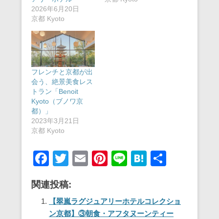
2026年6月20日
京都 Kyoto
フレンチと京都が出
会う、絶景美食レス
トラン「Benoit
Kyoto（ブノワ京
都）」
2023年3月21日
京都 Kyoto
F
T
E
Pi
Li
H
共
a
wi
m
nt
n
at
有
関連投稿:
c
tt
ail
er
e
e
e
er
e
n
【翠嵐ラグジュアリーホテルコレクショ
ン京都】③朝食・アフタヌーンティー