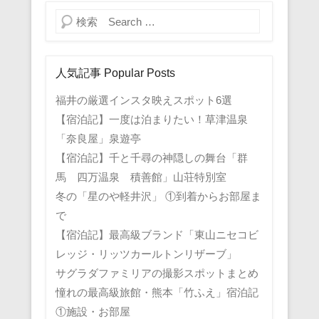
検索
人気記事 Popular Posts
福井の厳選インスタ映えスポット6選
【宿泊記】一度は泊まりたい！草津温泉
「奈良屋」泉遊亭
【宿泊記】千と千尋の神隠しの舞台「群
馬 四万温泉 積善館」山荘特別室
冬の「星のや軽井沢」 ①到着からお部屋ま
で
【宿泊記】最高級ブランド「東山ニセコビ
レッジ・リッツカールトンリザーブ」
サグラダファミリアの撮影スポットまとめ
憧れの最高級旅館・熊本「竹ふえ」宿泊記
①施設・お部屋