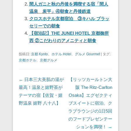
b
st
a
間人ガニと秋の丹後を満喫する宿「間人
o
温泉 炭平」④朝食と丹後鉄道
o
クロスホテル京都宿泊 ③キハル ブラッ
セリーでの朝食
k
【宿泊記】THE JUNEI HOTEL 京都御所
西 ②こだわりのアメニティと朝食
投稿日:
京都 Kyoto
、
ホテル Hotel
、
グルメ Gourmet
|
タグ:
京都ホテル
、
京都グルメ
投稿ナビゲーション
←
日本三大美肌の湯が
【リッツカールトン大
最高！温泉と嬉野茶が
阪 The Ritz-Carlton
テーマの宿【佐賀・嬉
Osaka】エグゼクティ
野温泉 嬉野 八十八】
ブスイートに宿泊、ク
ラブラウンジの1日5回
のフードプレゼンテー
ションを満喫！
→