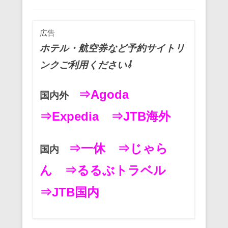
広告
ホテル・航空券など予約サイトリ
ンクご利用ください⇩
⇒Agoda
国内外
⇒Expedia
⇒JTB海外
⇒一休
⇒じゃら
国内
ん
⇒るるぶトラベル
⇒JTB国内