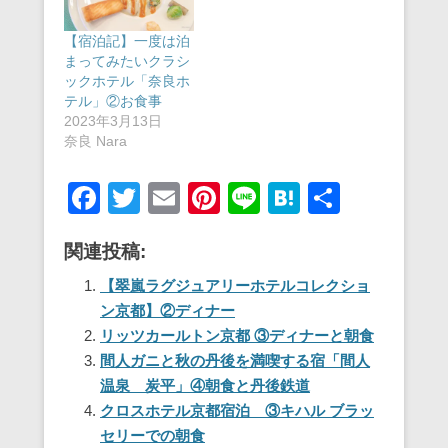
【宿泊記】一度は泊
まってみたいクラシ
ックホテル「奈良ホ
テル」②お食事
2023年3月13日
奈良 Nara
F
T
E
Pi
Li
H
共
a
wi
m
nt
n
at
有
関連投稿:
c
tt
ail
er
e
e
e
er
e
n
【翠嵐ラグジュアリーホテルコレクショ
ン京都】②ディナー
b
st
a
リッツカールトン京都 ③ディナーと朝食
o
間人ガニと秋の丹後を満喫する宿「間人
o
温泉 炭平」④朝食と丹後鉄道
クロスホテル京都宿泊 ③キハル ブラッ
k
セリーでの朝食