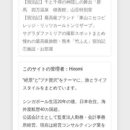
【宿泊記】千と千尋の神隠しの舞台「群
馬 四万温泉 積善館」山荘特別室
【宿泊記】最高級ブランド「東山ニセコビ
レッジ・リッツカールトンリザーブ」
サグラダファミリアの撮影スポットまとめ
憧れの最高級旅館・熊本「竹ふえ」宿泊記
①施設・お部屋
このサイトの管理者：Hiromi
”絶景”と”プチ贅沢”をテーマに、旅とライフ
スタイルをまとめています。
シンガポール生活20年の後、日本在住。海
外渡航歴40カ国超。
公認会計士として監査法人勤務・会計事務
所経営。現在は経営コンサルティング業を