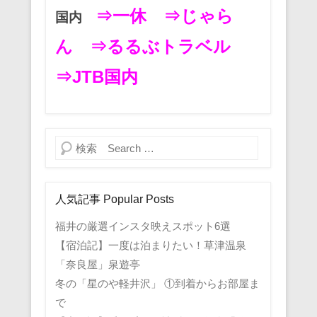
⇒一休
⇒じゃら
国内
ん
⇒るるぶトラベル
⇒JTB国内
検索
人気記事 Popular Posts
福井の厳選インスタ映えスポット6選
【宿泊記】一度は泊まりたい！草津温泉
「奈良屋」泉遊亭
冬の「星のや軽井沢」 ①到着からお部屋ま
で