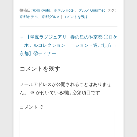
投稿日:
京都 Kyoto
、
ホテル Hotel
、
グルメ Gourmet
|
タグ:
京都ホテル
、
京都グルメ
|
コメントを残す
投稿ナビゲーション
←
【翠嵐ラグジュアリ
春の星のや京都 ①ロケ
ーホテルコレクション
ーション・過ごし方
→
京都】②ディナー
コメントを残す
メールアドレスが公開されることはありませ
ん。
※
が付いている欄は必須項目です
コメント
※