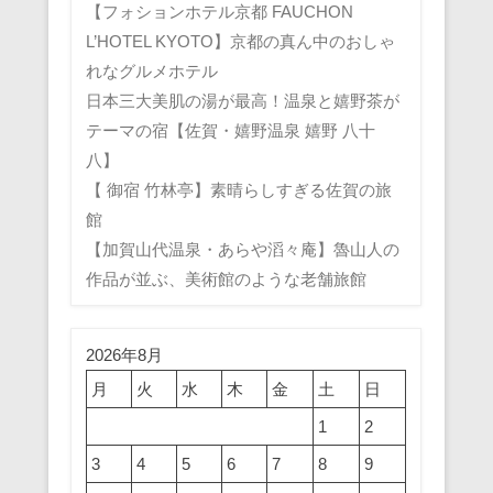
【フォションホテル京都 FAUCHON
L’HOTEL KYOTO】京都の真ん中のおしゃ
れなグルメホテル
日本三大美肌の湯が最高！温泉と嬉野茶が
テーマの宿【佐賀・嬉野温泉 嬉野 八十
八】
【 御宿 竹林亭】素晴らしすぎる佐賀の旅
館
【加賀山代温泉・あらや滔々庵】魯山人の
作品が並ぶ、美術館のような老舗旅館
2026年8月
月
火
水
木
金
土
日
1
2
3
4
5
6
7
8
9