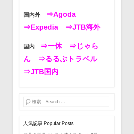
o
⇒Agoda
国内外
k
⇒Expedia
⇒JTB海外
⇒一休
⇒じゃら
国内
ん
⇒るるぶトラベル
⇒JTB国内
検索
人気記事 Popular Posts