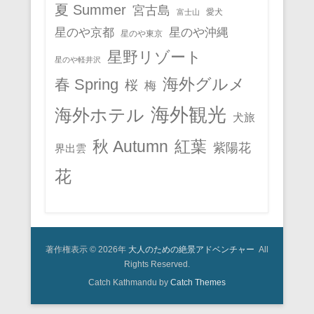
夏 Summer
宮古島
愛犬
富士山
星のや京都
星のや沖縄
星のや東京
星野リゾート
星のや軽井沢
春 Spring
海外グルメ
桜
梅
海外観光
海外ホテル
犬旅
秋 Autumn
紅葉
紫陽花
界出雲
花
著作権表示 © 2026年
大人のための絶景アドベンチャー
All
Rights Reserved.
Catch Kathmandu by
Catch Themes