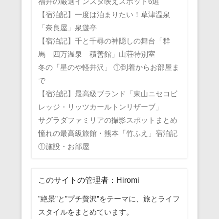
福井の厳選インスタ映えスポット6選
【宿泊記】一度は泊まりたい！草津温泉
「奈良屋」泉遊亭
【宿泊記】千と千尋の神隠しの舞台「群
馬 四万温泉 積善館」山荘特別室
冬の「星のや軽井沢」 ①到着からお部屋ま
で
【宿泊記】最高級ブランド「東山ニセコビ
レッジ・リッツカールトンリザーブ」
サグラダファミリアの撮影スポットまとめ
憧れの最高級旅館・熊本「竹ふえ」宿泊記
①施設・お部屋
このサイトの管理者：Hiromi
”絶景”と”プチ贅沢”をテーマに、旅とライフ
スタイルをまとめています。