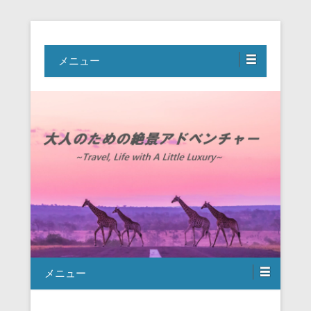
Travel, Life with A Little Luxury
大人のための絶景アドベンチャー
メニュー
メニュー