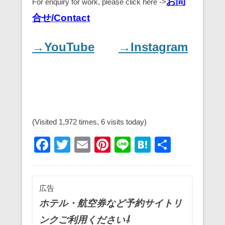
お問
For enquiry for work, please click here ->
合せ/Contact
→YouTube
→Instagram
(Visited 1,972 times, 6 visits today)
F
T
E
Pi
Li
H
共
a
wi
m
nt
n
at
有
c
tt
ail
er
e
e
広告
e
er
e
n
ホテル・航空券など予約サイトリ
b
st
a
ンクご利用ください⇩
o