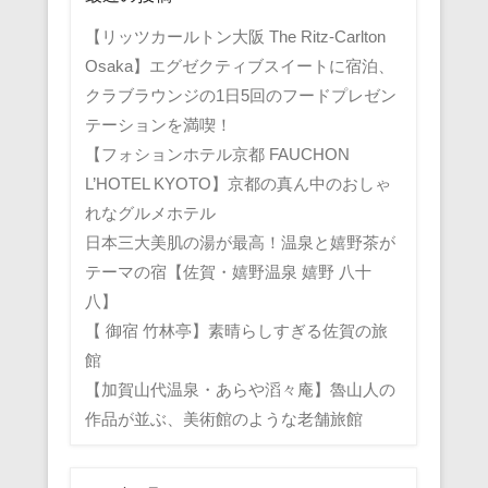
【リッツカールトン大阪 The Ritz-Carlton
Osaka】エグゼクティブスイートに宿泊、
クラブラウンジの1日5回のフードプレゼン
テーションを満喫！
【フォションホテル京都 FAUCHON
L’HOTEL KYOTO】京都の真ん中のおしゃ
れなグルメホテル
日本三大美肌の湯が最高！温泉と嬉野茶が
テーマの宿【佐賀・嬉野温泉 嬉野 八十
八】
【 御宿 竹林亭】素晴らしすぎる佐賀の旅
館
【加賀山代温泉・あらや滔々庵】魯山人の
作品が並ぶ、美術館のような老舗旅館