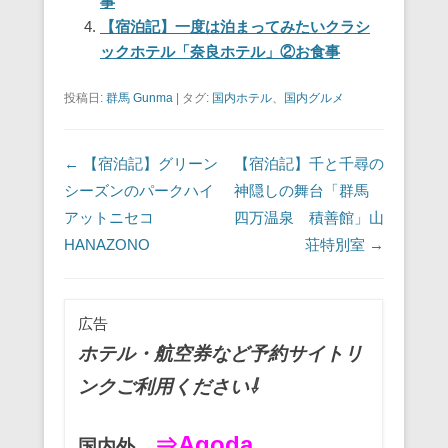
事
o
【宿泊記】一度は泊まってみたいクラシ
ックホテル「奈良ホテル」②お食事
k
投稿日:
群馬 Gunma
|
タグ:
国内ホテル
、
国内グルメ
投稿ナビゲーション
←
【宿泊記】グリーン
【宿泊記】千と千尋の
シーズンのパークハイ
神隠しの舞台「群馬
アットニセコ
四万温泉 積善館」山
HANAZONO
荘特別室
→
広告
ホテル・航空券など予約サイトリ
ンクご利用ください⇩
⇒Agoda
国内外