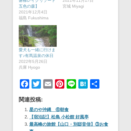
磐梯レイクリゾート
2021年11月17日
五色の森】
宮城 Miyagi
2021年12月4日
福島 Fukushima
愛犬も一緒に行けま
す♪有馬温泉の休日
2022年5月26日
兵庫 Hyogo
F
T
E
Pi
Li
H
共
a
wi
m
nt
n
at
有
関連投稿:
c
tt
ail
er
e
e
e
er
e
n
星のや沖縄 ⑥朝食
【宿泊記】松島 小松館 好風亭
b
st
a
最高峰の旅館【山口・別邸音信】③お食
o