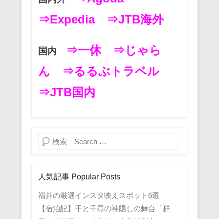
⇒Expedia
⇒JTB海外
⇒一休
⇒じゃら
国内
ん
⇒るるぶトラベル
⇒JTB国内
検索
人気記事 Popular Posts
福井の厳選インスタ映えスポット6選
【宿泊記】千と千尋の神隠しの舞台「群