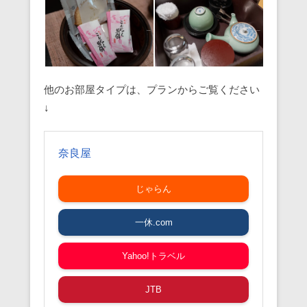
他のお部屋タイプは、プランからご覧ください
↓
奈良屋
じゃらん
一休.com
Yahoo!トラベル
JTB