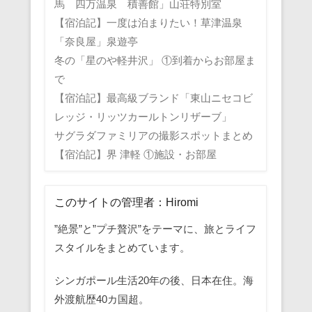
馬 四万温泉 積善館」山荘特別室
【宿泊記】一度は泊まりたい！草津温泉
「奈良屋」泉遊亭
冬の「星のや軽井沢」 ①到着からお部屋ま
で
【宿泊記】最高級ブランド「東山ニセコビ
レッジ・リッツカールトンリザーブ」
サグラダファミリアの撮影スポットまとめ
【宿泊記】界 津軽 ①施設・お部屋
このサイトの管理者：Hiromi
”絶景”と”プチ贅沢”をテーマに、旅とライフ
スタイルをまとめています。
シンガポール生活20年の後、日本在住。海
外渡航歴40カ国超。