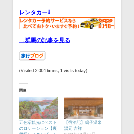
レンタカー⇩
→群馬の記事を見る
(Visited 2,004 times, 1 visits today)
関連
五色沼観光にベスト
【宿泊記】鳴子温泉
のロケーション【裏
湯元 吉祥