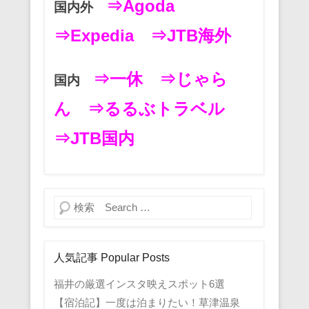
⇒Agoda
国内外
⇒Expedia
⇒JTB海外
⇒一休
⇒じゃら
国内
ん
⇒るるぶトラベル
⇒JTB国内
検索
人気記事 Popular Posts
福井の厳選インスタ映えスポット6選
【宿泊記】一度は泊まりたい！草津温泉