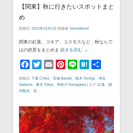
【関東】秋に行きたいスポットまと
め
投稿日:
2023年10月1日
投稿者:
hiromitravel
関東の紅葉、コキア、コスモスなど、秋ならで
はの絶景をまとめま
続きを読む →
F
T
E
Pi
Li
H
共
a
wi
m
nt
n
at
有
投稿日:
千葉 Chiba
、
茨城 Ibaraki
、
栃木 Tochigi
、
埼玉
c
tt
ail
er
e
e
Saitama
、
東京 Tokyo
、
神奈川 Kanagawa
|
タグ:
紅葉
、
国
e
er
e
n
内観光
、
花
b
st
a
o
o
k