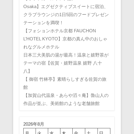
Osaka】エグゼクティブスイートに宿泊、
クラブラウンジの1日5回のフードプレゼン
テーションを満喫！
【フォションホテル京都 FAUCHON
L’HOTEL KYOTO】京都の真ん中のおしゃ
れなグルメホテル
日本三大美肌の湯が最高！温泉と嬉野茶が
テーマの宿【佐賀・嬉野温泉 嬉野 八十
八】
【 御宿 竹林亭】素晴らしすぎる佐賀の旅
館
【加賀山代温泉・あらや滔々庵】魯山人の
作品が並ぶ、美術館のような老舗旅館
2026年8月
月
火
水
木
金
土
日