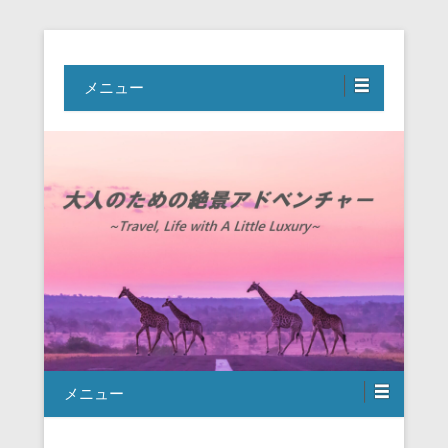
Travel, Life with A Little Luxury
大人のための絶景アドベンチャー
メニュー
メニュー