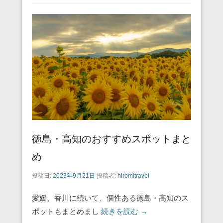
e
er
e
n
b
st
a
o
o
k
徳島・高知のおすすめスポットまと
め
投稿日:
2023年9月21日
投稿者:
hiromitravel
愛媛、香川に続いて、個性ある徳島・高知のス
ポットもまとめまし
続きを読む →