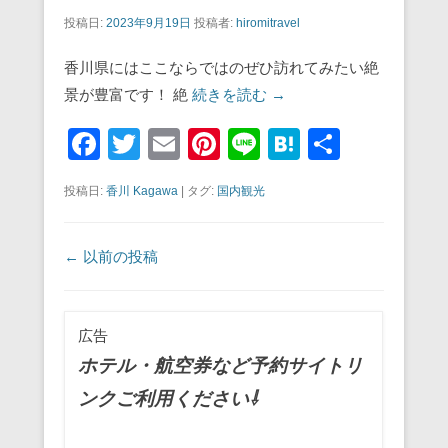
投稿日:
2023年9月19日
投稿者:
hiromitravel
香川県にはここならではのぜひ訪れてみたい絶
景が豊富です！ 絶
続きを読む →
F
T
E
Pi
Li
H
共
a
wi
m
nt
n
at
有
投稿日:
香川 Kagawa
|
タグ:
国内観光
c
tt
ail
er
e
e
e
er
e
n
投稿ナビゲーション
←
以前の投稿
b
st
a
o
o
広告
k
ホテル・航空券など予約サイトリ
ンクご利用ください⇩