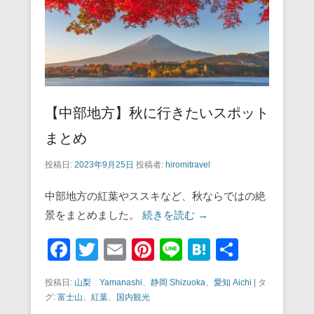
【中部地方】秋に行きたいスポット
まとめ
投稿日:
2023年9月25日
投稿者:
hiromitravel
中部地方の紅葉やススキなど、秋ならではの絶
景をまとめました。
続きを読む →
F
T
E
Pi
Li
H
共
a
wi
m
nt
n
at
有
投稿日:
山梨 Yamanashi
、
静岡 Shizuoka
、
愛知 Aichi
|
タ
c
tt
ail
er
e
e
グ:
富士山
、
紅葉
、
国内観光