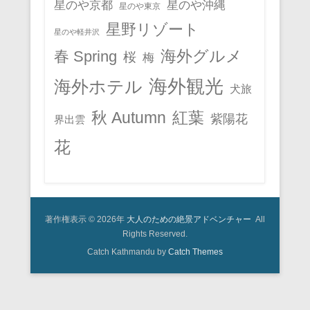
星のや京都
星のや沖縄
星のや東京
星野リゾート
星のや軽井沢
春 Spring
海外グルメ
桜
梅
海外観光
海外ホテル
犬旅
秋 Autumn
紅葉
紫陽花
界出雲
花
著作権表示 © 2026年
大人のための絶景アドベンチャー
All
Rights Reserved.
Catch Kathmandu by
Catch Themes