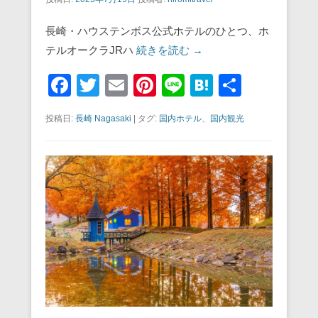
長崎・ハウステンボス公式ホテルのひとつ、ホ
テルオークラJRハ
続きを読む →
F
T
E
Pi
Li
H
共
a
wi
m
nt
n
at
有
投稿日:
長崎 Nagasaki
|
タグ:
国内ホテル
、
国内観光
c
tt
ail
er
e
e
e
er
e
n
b
st
a
o
o
k