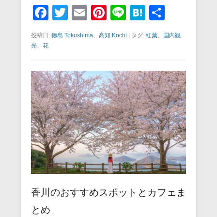
F
T
E
Pi
Li
H
共
a
wi
m
nt
n
at
有
投稿日:
徳島 Tokushima
、
高知 Kochi
|
タグ:
紅葉
、
国内観
c
tt
ail
er
e
e
光
、
花
e
er
e
n
b
st
a
o
o
k
香川のおすすめスポットとカフェま
とめ