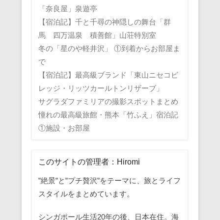
「奈良屋」泉遊亭
【宿泊記】千と千尋の神隠しの舞台「群
馬 四万温泉 積善館」山荘特別室
冬の「星のや軽井沢」 ①到着からお部屋ま
で
【宿泊記】最高級ブランド「東山ニセコビ
レッジ・リッツカールトンリザーブ」
サグラダファミリアの撮影スポットまとめ
憧れの最高級旅館・熊本「竹ふえ」宿泊記
①施設・お部屋
このサイトの管理者：Hiromi
”絶景”と”プチ贅沢”をテーマに、旅とライフ
スタイルをまとめています。
シンガポール生活20年の後、日本在住。海