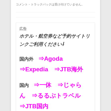
a
wi
m
nt
n
at
有
コメント・トラックバックは受け付けていません。
c
tt
ail
er
e
e
e
er
e
n
b
st
a
広告
o
ホテル・航空券など予約サイトリ
o
ンクご利用ください⇩
k
⇒Agoda
国内外
⇒Expedia
⇒JTB海外
⇒一休
⇒じゃら
国内
ん
⇒るるぶトラベル
⇒JTB国内