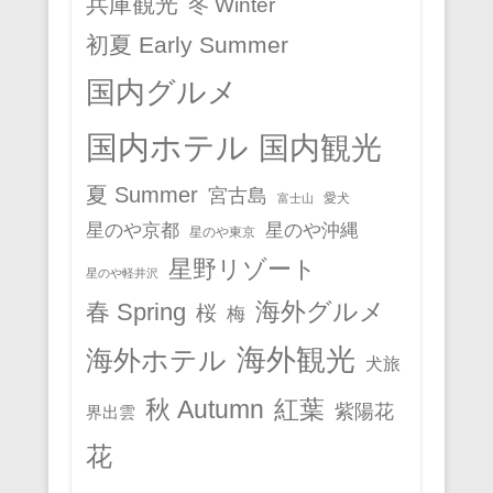
兵庫観光
冬 Winter
初夏 Early Summer
国内グルメ
国内ホテル
国内観光
夏 Summer
宮古島
愛犬
富士山
星のや京都
星のや沖縄
星のや東京
星野リゾート
星のや軽井沢
春 Spring
海外グルメ
桜
梅
海外観光
海外ホテル
犬旅
秋 Autumn
紅葉
紫陽花
界出雲
花