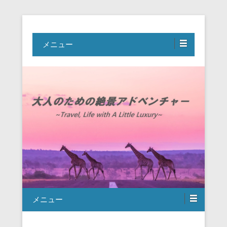
Travel, Life with A Little Luxury
大人のための絶景アドベンチャー
メニュー
メニュー