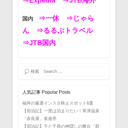
⇒Expedia
⇒JTB海外
⇒一休
⇒じゃら
国内
ん
⇒るるぶトラベル
⇒JTB国内
検索
人気記事 Popular Posts
福井の厳選インスタ映えスポット6選
【宿泊記】一度は泊まりたい！草津温泉
「奈良屋」泉遊亭
【宿泊記】千と千尋の神隠しの舞台「群