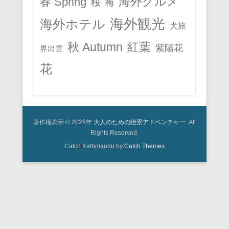
春 Spring
海外グルメ
桜
梅
海外観光
海外ホテル
犬旅
秋 Autumn
紅葉
紫陽花
界出雲
花
著作権表示 © 2026年
大人のための絶景アドベンチャー
All
Rights Reserved.
Catch Kathmandu by
Catch Themes