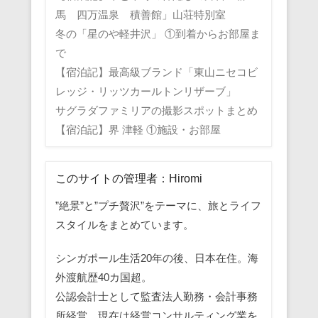
馬 四万温泉 積善館」山荘特別室
冬の「星のや軽井沢」 ①到着からお部屋ま
で
【宿泊記】最高級ブランド「東山ニセコビ
レッジ・リッツカールトンリザーブ」
サグラダファミリアの撮影スポットまとめ
【宿泊記】界 津軽 ①施設・お部屋
このサイトの管理者：Hiromi
”絶景”と”プチ贅沢”をテーマに、旅とライフ
スタイルをまとめています。
シンガポール生活20年の後、日本在住。海
外渡航歴40カ国超。
公認会計士として監査法人勤務・会計事務
所経営。現在は経営コンサルティング業を