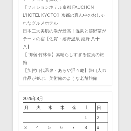
【フォションホテル京都 FAUCHON
L’HOTEL KYOTO】京都の真ん中のおしゃ
れなグルメホテル
日本三大美肌の湯が最高！温泉と嬉野茶が
テーマの宿【佐賀・嬉野温泉 嬉野 八十
八】
【 御宿 竹林亭】素晴らしすぎる佐賀の旅
館
【加賀山代温泉・あらや滔々庵】魯山人の
作品が並ぶ、美術館のような老舗旅館
2026年8月
月
火
水
木
金
土
日
1
2
3
4
5
6
7
8
9