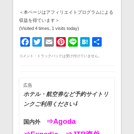
＜本ページはアフィリエイトプログラムによる
収益を得ています＞
(Visited 4 times, 1 visits today)
F
T
E
Pi
Li
H
共
a
wi
m
nt
n
at
有
コメント・トラックバックは受け付けていません。
c
tt
ail
er
e
e
e
er
e
n
b
st
a
広告
o
ホテル・航空券など予約サイトリ
o
ンクご利用ください⇩
k
⇒Agoda
国内外