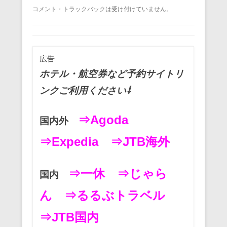
a
wi
m
nt
n
at
有
コメント・トラックバックは受け付けていません。
c
tt
ail
er
e
e
e
er
e
n
b
st
a
広告
o
ホテル・航空券など予約サイトリ
o
ンクご利用ください⇩
k
⇒Agoda
国内外
⇒Expedia
⇒JTB海外
⇒一休
⇒じゃら
国内
ん
⇒るるぶトラベル
⇒JTB国内