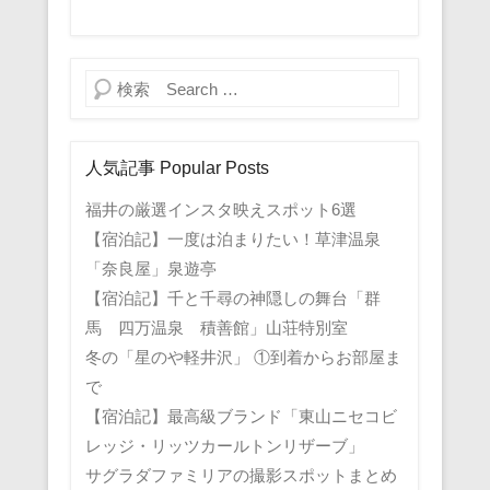
検索
人気記事 Popular Posts
福井の厳選インスタ映えスポット6選
【宿泊記】一度は泊まりたい！草津温泉
「奈良屋」泉遊亭
【宿泊記】千と千尋の神隠しの舞台「群
馬 四万温泉 積善館」山荘特別室
冬の「星のや軽井沢」 ①到着からお部屋ま
で
【宿泊記】最高級ブランド「東山ニセコビ
レッジ・リッツカールトンリザーブ」
サグラダファミリアの撮影スポットまとめ