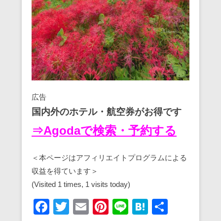
広告
国内外のホテル・航空券がお得です
⇒Agodaで検索・予約する
＜本ページはアフィリエイトプログラムによる
収益を得ています＞
(Visited 1 times, 1 visits today)
F
T
E
Pi
Li
H
共