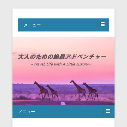
Travel, Life with A Little Luxury
大人のための絶景アドベンチャー
メニュー
メニュー