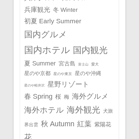
兵庫観光
冬 Winter
初夏 Early Summer
国内グルメ
国内ホテル
国内観光
夏 Summer
宮古島
愛犬
富士山
星のや京都
星のや沖縄
星のや東京
星野リゾート
星のや軽井沢
春 Spring
海外グルメ
桜
梅
海外観光
海外ホテル
犬旅
秋 Autumn
紅葉
紫陽花
界出雲
花