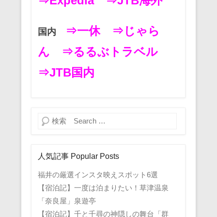
⇒Expedia
⇒JTB海外
⇒一休
⇒じゃら
国内
ん
⇒るるぶトラベル
⇒JTB国内
検索
人気記事 Popular Posts
福井の厳選インスタ映えスポット6選
【宿泊記】一度は泊まりたい！草津温泉
「奈良屋」泉遊亭
【宿泊記】千と千尋の神隠しの舞台「群