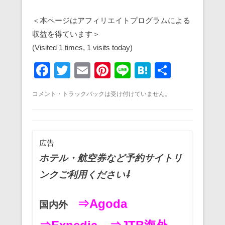
＜本ページはアフィリエイトプログラムによる
収益を得ています＞
(Visited 1 times, 1 visits today)
F
T
E
Pi
Li
H
共
a
wi
m
nt
n
at
有
コメント・トラックバックは受け付けていません。
c
tt
ail
er
e
e
e
er
e
n
b
st
a
広告
o
ホテル・航空券など予約サイトリ
o
ンクご利用ください⇩
k
⇒Agoda
国内外