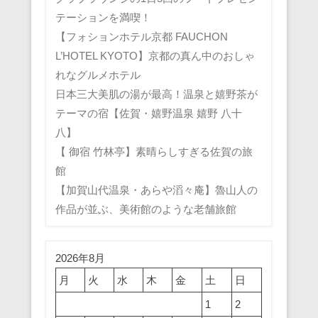
テーションを満喫！
【フォションホテル京都 FAUCHON
L’HOTEL KYOTO】京都の真ん中のおしゃ
れなグルメホテル
日本三大美肌の湯が最高！温泉と嬉野茶が
テーマの宿【佐賀・嬉野温泉 嬉野 八十
八】
【 御宿 竹林亭】素晴らしすぎる佐賀の旅
館
【加賀山代温泉・あらや滔々庵】魯山人の
作品が並ぶ、美術館のような老舗旅館
2026年8月
月
火
水
木
金
土
日
1
2