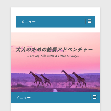
Travel, Life with A Little Luxury
大人のための絶景アドベンチャー
メニュー
メニュー