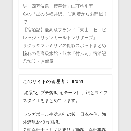
馬 四万温泉 積善館」山荘特別室
冬の「星のや軽井沢」 ①到着からお部屋ま
で
【宿泊記】最高級ブランド「東山ニセコビ
レッジ・リッツカールトンリザーブ」
サグラダファミリアの撮影スポットまとめ
憧れの最高級旅館・熊本「竹ふえ」宿泊記
①施設・お部屋
このサイトの管理者：Hiromi
”絶景”と”プチ贅沢”をテーマに、旅とライフ
スタイルをまとめています。
シンガポール生活20年の後、日本在住。海
外渡航歴40カ国超。
公認会計士として監査法人勤務・会計事務