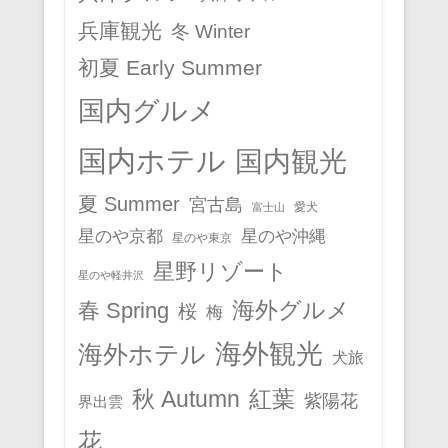
兵庫観光
冬 Winter
初夏 Early Summer
国内グルメ
国内ホテル
国内観光
夏 Summer
宮古島
愛犬
富士山
星のや京都
星のや沖縄
星のや東京
星野リゾート
星のや軽井沢
春 Spring
海外グルメ
桜
梅
海外観光
海外ホテル
犬旅
秋 Autumn
紅葉
紫陽花
界出雲
花