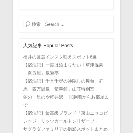
検索
人気記事 Popular Posts
福井の厳選インスタ映えスポット6選
【宿泊記】一度は泊まりたい！草津温泉
「奈良屋」泉遊亭
【宿泊記】千と千尋の神隠しの舞台「群
馬 四万温泉 積善館」山荘特別室
冬の「星のや軽井沢」 ①到着からお部屋ま
で
【宿泊記】最高級ブランド「東山ニセコビ
レッジ・リッツカールトンリザーブ」
サグラダファミリアの撮影スポットまとめ