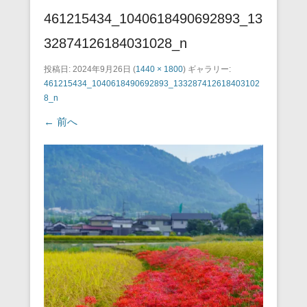
461215434_1040618490692893_13
32874126184031028_n
投稿日:
2024年9月26日
(
1440 × 1800
) ギャラリー:
461215434_1040618490692893_133287412618403102
8_n
← 前へ