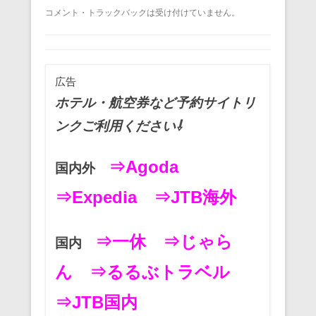
a
wi
m
nt
n
at
有
コメント・トラックバックは受け付けていません。
c
tt
ail
er
e
e
e
er
e
n
b
st
a
広告
o
ホテル・航空券など予約サイトリ
o
ンクご利用ください⇩
k
⇒Agoda
国内外
⇒Expedia
⇒JTB海外
⇒一休
⇒じゃら
国内
ん
⇒るるぶトラベル
⇒JTB国内