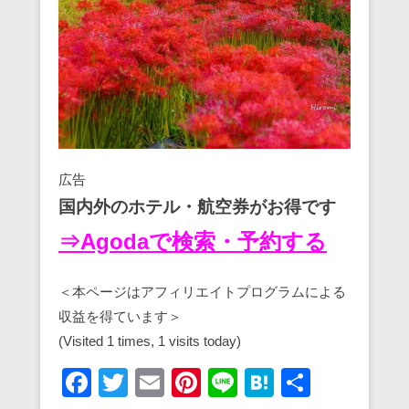
広告
国内外のホテル・航空券がお得です
⇒Agodaで検索・予約する
＜本ページはアフィリエイトプログラムによる
収益を得ています＞
(Visited 1 times, 1 visits today)
F
T
E
Pi
Li
H
共