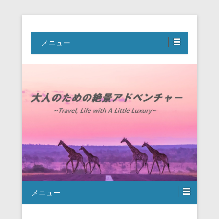
Travel, Life with A Little Luxury
大人のための絶景アドベンチャー
メニュー
メニュー