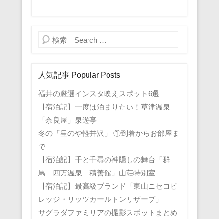
検索
人気記事 Popular Posts
福井の厳選インスタ映えスポット6選
【宿泊記】一度は泊まりたい！草津温泉
「奈良屋」泉遊亭
冬の「星のや軽井沢」 ①到着からお部屋ま
で
【宿泊記】千と千尋の神隠しの舞台「群
馬 四万温泉 積善館」山荘特別室
【宿泊記】最高級ブランド「東山ニセコビ
レッジ・リッツカールトンリザーブ」
サグラダファミリアの撮影スポットまとめ