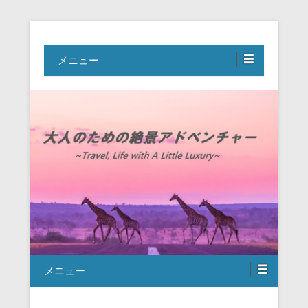
Travel, Life with A Little Luxury
大人のための絶景アドベンチャー
メニュー
メニュー