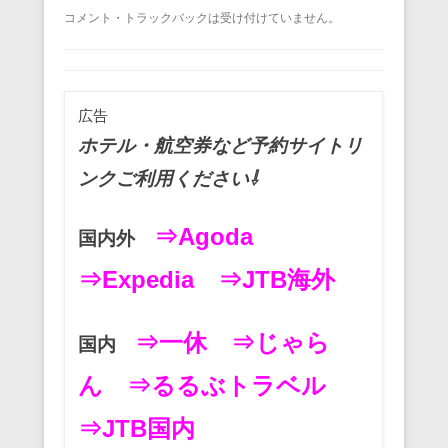
a
wi
m
nt
n
at
有
コメント・トラックバックは受け付けていません。
c
tt
ail
er
e
e
e
er
e
n
b
st
a
広告
o
ホテル・航空券など予約サイトリ
o
ンクご利用ください⇩
k
⇒Agoda
国内外
⇒Expedia
⇒JTB海外
⇒一休
⇒じゃら
国内
ん
⇒るるぶトラベル
⇒JTB国内