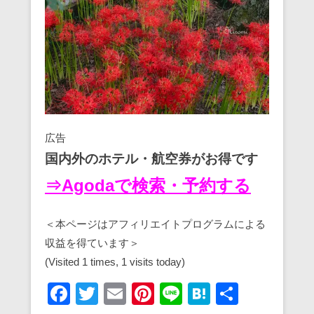
広告
国内外のホテル・航空券がお得です
⇒Agodaで検索・予約する
＜本ページはアフィリエイトプログラムによる
収益を得ています＞
(Visited 1 times, 1 visits today)
F
T
E
Pi
Li
H
共