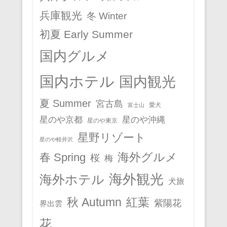
兵庫観光
冬 Winter
初夏 Early Summer
国内グルメ
国内ホテル
国内観光
夏 Summer
宮古島
愛犬
富士山
星のや京都
星のや沖縄
星のや東京
星野リゾート
星のや軽井沢
春 Spring
海外グルメ
桜
梅
海外観光
海外ホテル
犬旅
秋 Autumn
紅葉
紫陽花
界出雲
花