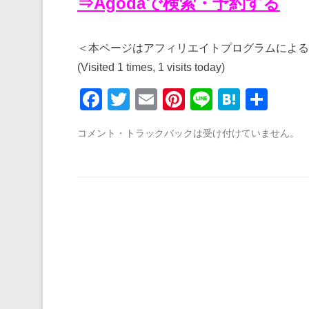
⇒Agodaで検索・予約する
＜本ページはアフィリエイトプログラムによる
(Visited 1 times, 1 visits today)
F
T
E
Pi
Li
H
共
a
wi
m
nt
n
at
有
コメント・トラックバックは受け付けていません。
c
tt
ail
er
e
e
e
er
e
n
b
st
a
o
o
k