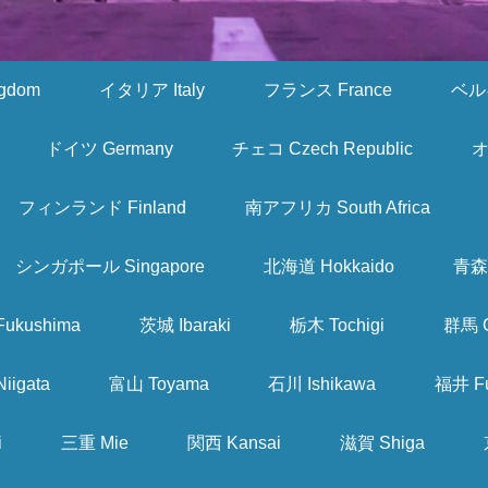
gdom
イタリア Italy
フランス France
ベルギ
ドイツ Germany
チェコ Czech Republic
オ
フィンランド Finland
南アフリカ South Africa
シンガポール Singapore
北海道 Hokkaido
青森 
ukushima
茨城 Ibaraki
栃木 Tochigi
群馬 
iigata
富山 Toyama
石川 Ishikawa
福井 Fu
i
三重 Mie
関西 Kansai
滋賀 Shiga