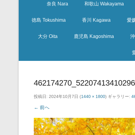
奈良 Nara
和歌山 Wakayama
徳島 Tokushima
香川 Kagawa
愛媛
大分 Oita
鹿児島 Kagoshima
沖
462174270_5220741341029
投稿日:
2024年10月7日
(
1440 × 1800
) ギャラリー:
4
← 前へ