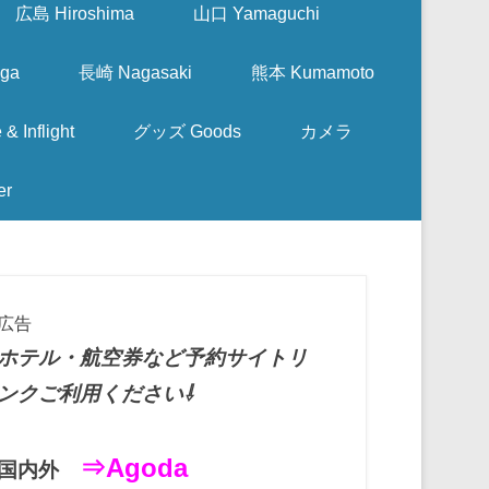
広島 Hiroshima
山口 Yamaguchi
ga
長崎 Nagasaki
熊本 Kumamoto
nflight
グッズ Goods
カメラ
er
広告
ホテル・航空券など予約サイトリ
ンクご利用ください⇩
⇒Agoda
国内外