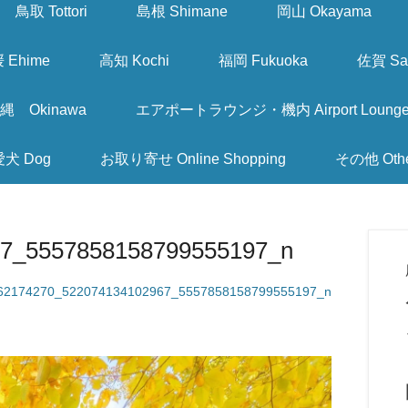
鳥取 Tottori
島根 Shimane
岡山 Okayama
 Ehime
高知 Kochi
福岡 Fukuoka
佐賀 Sa
縄 Okinawa
エアポートラウンジ・機内 Airport Lounge & I
愛犬 Dog
お取り寄せ Online Shopping
その他 Oth
67_5557858158799555197_n
62174270_522074134102967_5557858158799555197_n