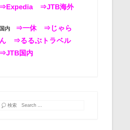
⇒Expedia
⇒JTB海外
⇒一休
⇒じゃら
国内
ん
⇒るるぶトラベル
⇒JTB国内
検索