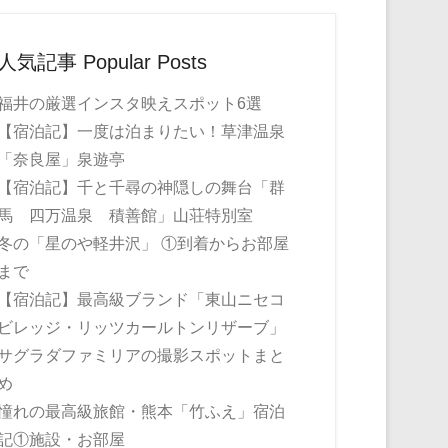
人気記事 Popular Posts
福井の厳選インスタ映えスポット6選
【宿泊記】一度は泊まりたい！草津温泉
「奈良屋」泉遊亭
【宿泊記】千と千尋の神隠しの舞台「群
馬 四万温泉 積善館」山荘特別室
冬の「星のや軽井沢」 ①到着からお部屋
まで
【宿泊記】最高級ブランド「東山ニセコ
ビレッジ・リッツカールトンリザーブ」
サグラダファミリアの撮影スポットまと
め
憧れの最高級旅館・熊本「竹ふえ」宿泊
記①施設・お部屋