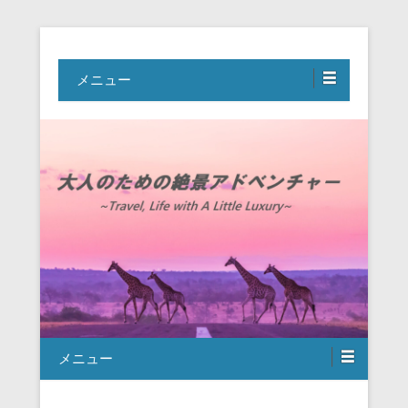
Travel, Life with A Little Luxury
大人のための絶景アドベンチャー
メニュー
メニュー