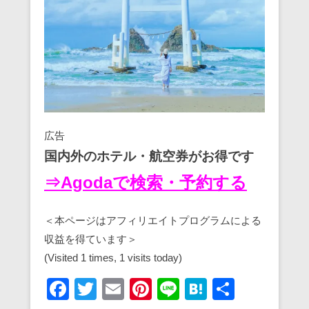
広告
国内外のホテル・航空券がお得です
⇒Agodaで検索・予約する
＜本ページはアフィリエイトプログラムによる
収益を得ています＞
(Visited 1 times, 1 visits today)
F
T
E
Pi
Li
H
共