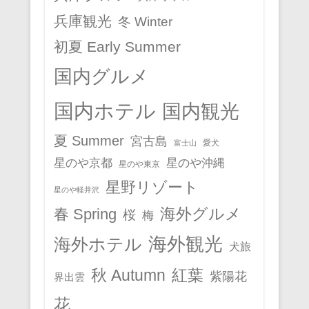
兵庫観光
冬 Winter
初夏 Early Summer
国内グルメ
国内ホテル
国内観光
夏 Summer
宮古島
愛犬
富士山
星のや京都
星のや沖縄
星のや東京
星野リゾート
星のや軽井沢
春 Spring
海外グルメ
桜
梅
海外観光
海外ホテル
犬旅
秋 Autumn
紅葉
紫陽花
界出雲
花