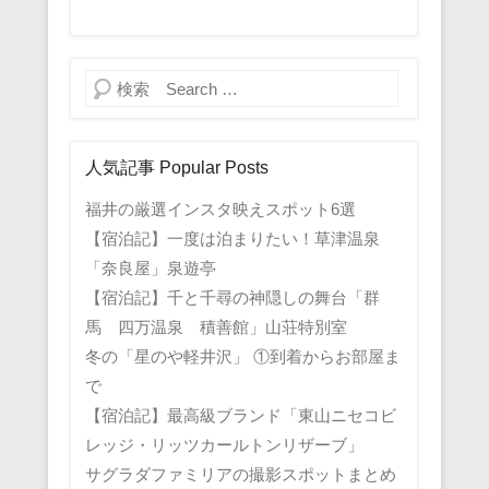
検索
人気記事 Popular Posts
福井の厳選インスタ映えスポット6選
【宿泊記】一度は泊まりたい！草津温泉
「奈良屋」泉遊亭
【宿泊記】千と千尋の神隠しの舞台「群
馬 四万温泉 積善館」山荘特別室
冬の「星のや軽井沢」 ①到着からお部屋ま
で
【宿泊記】最高級ブランド「東山ニセコビ
レッジ・リッツカールトンリザーブ」
サグラダファミリアの撮影スポットまとめ