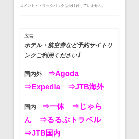
a
wi
m
nt
n
at
有
コメント・トラックバックは受け付けていません。
c
tt
ail
er
e
e
e
er
e
n
b
st
a
広告
o
ホテル・航空券など予約サイトリ
o
ンクご利用ください⇩
k
⇒Agoda
国内外
⇒Expedia
⇒JTB海外
⇒一休
⇒じゃら
国内
ん
⇒るるぶトラベル
⇒JTB国内