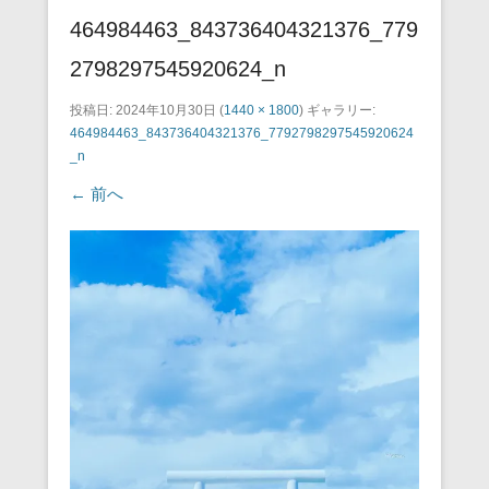
464984463_843736404321376_779
2798297545920624_n
投稿日:
2024年10月30日
(
1440 × 1800
) ギャラリー:
464984463_843736404321376_7792798297545920624
_n
← 前へ