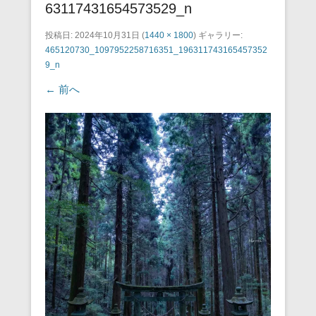
63117431654573529_n
投稿日:
2024年10月31日
(
1440 × 1800
) ギャラリー:
465120730_1097952258716351_196311743165457352
9_n
← 前へ