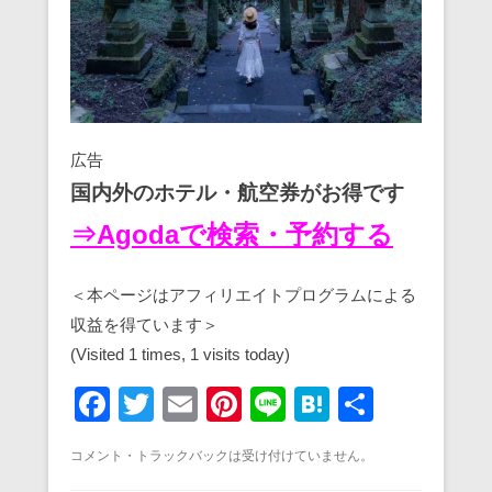
広告
国内外のホテル・航空券がお得です
⇒Agodaで検索・予約する
＜本ページはアフィリエイトプログラムによる
収益を得ています＞
(Visited 1 times, 1 visits today)
F
T
E
Pi
Li
H
共
a
wi
m
nt
n
at
有
コメント・トラックバックは受け付けていません。
c
tt
ail
er
e
e