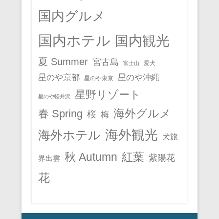
国内グルメ
国内ホテル
国内観光
夏 Summer
宮古島
愛犬
富士山
星のや京都
星のや沖縄
星のや東京
星野リゾート
星のや軽井沢
春 Spring
海外グルメ
桜
梅
海外観光
海外ホテル
犬旅
秋 Autumn
紅葉
紫陽花
界出雲
花