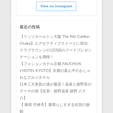
View on Instagram
最近の投稿
【リッツカールトン大阪 The Ritz-Carlton
Osaka】エグゼクティブスイートに宿泊、
クラブラウンジの1日5回のフードプレゼン
テーションを満喫！
【フォションホテル京都 FAUCHON
L’HOTEL KYOTO】京都の真ん中のおしゃ
れなグルメホテル
日本三大美肌の湯が最高！温泉と嬉野茶が
テーマの宿【佐賀・嬉野温泉 嬉野 八十
八】
【 御宿 竹林亭】素晴らしすぎる佐賀の旅
館