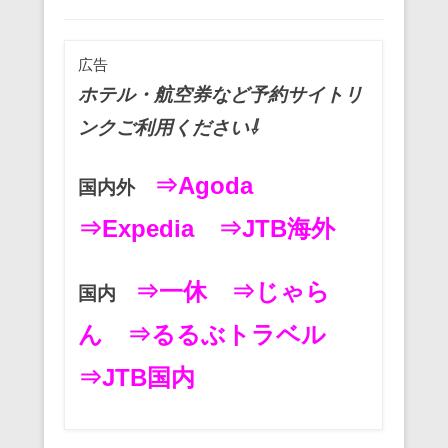
e
er
e
n
b
st
a
広告
o
ホテル・航空券など予約サイトリ
o
ンクご利用ください⇩
k
⇒Agoda
国内外
⇒Expedia
⇒JTB海外
⇒一休
⇒じゃら
国内
ん
⇒るるぶトラベル
⇒JTB国内