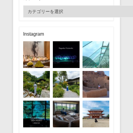
カ
テ
ゴ
リ
Instagram
ー