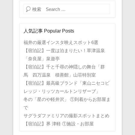
検索
人気記事 Popular Posts
福井の厳選インスタ映えスポット6選
【宿泊記】一度は泊まりたい！草津温泉
「奈良屋」泉遊亭
【宿泊記】千と千尋の神隠しの舞台「群
馬 四万温泉 積善館」山荘特別室
【宿泊記】最高級ブランド「東山ニセコビ
レッジ・リッツカールトンリザーブ」
冬の「星のや軽井沢」 ①到着からお部屋ま
で
サグラダファミリアの撮影スポットまとめ
【宿泊記】界 津軽 ①施設・お部屋