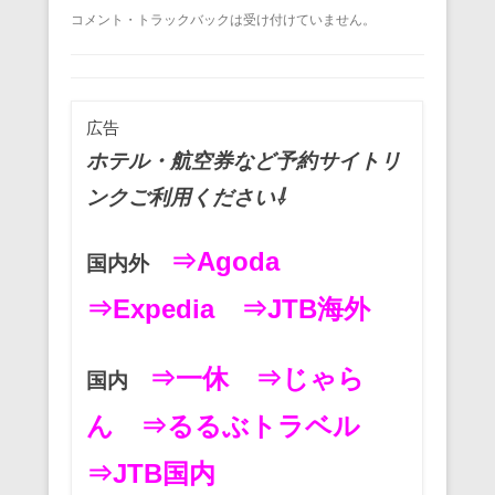
a
wi
m
nt
n
at
有
コメント・トラックバックは受け付けていません。
c
tt
ail
er
e
e
e
er
e
n
b
st
a
広告
o
ホテル・航空券など予約サイトリ
o
ンクご利用ください⇩
k
⇒Agoda
国内外
⇒Expedia
⇒JTB海外
⇒一休
⇒じゃら
国内
ん
⇒るるぶトラベル
⇒JTB国内