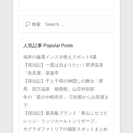
検索
人気記事 Popular Posts
福井の厳選インスタ映えスポット6選
【宿泊記】一度は泊まりたい！草津温泉
「奈良屋」泉遊亭
【宿泊記】千と千尋の神隠しの舞台「群
馬 四万温泉 積善館」山荘特別室
冬の「星のや軽井沢」 ①到着からお部屋ま
で
【宿泊記】最高級ブランド「東山ニセコビ
レッジ・リッツカールトンリザーブ」
サグラダファミリアの撮影スポットまとめ