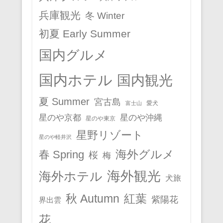
兵庫観光
冬 Winter
初夏 Early Summer
国内グルメ
国内ホテル
国内観光
夏 Summer
宮古島
愛犬
富士山
星のや京都
星のや沖縄
星のや東京
星野リゾート
星のや軽井沢
春 Spring
海外グルメ
桜
梅
海外観光
海外ホテル
犬旅
秋 Autumn
紅葉
紫陽花
界出雲
花