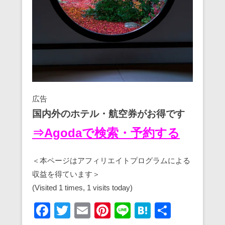
広告
国内外のホテル・航空券がお得です
⇒Agodaで検索・予約する
＜本ページはアフィリエイトプログラムによる
収益を得ています＞
(Visited 1 times, 1 visits today)
F
T
E
Pi
Li
H
共