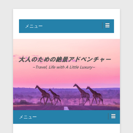
Travel, Life with A Little Luxury
大人のための絶景アドベンチャー
メニュー
メニュー