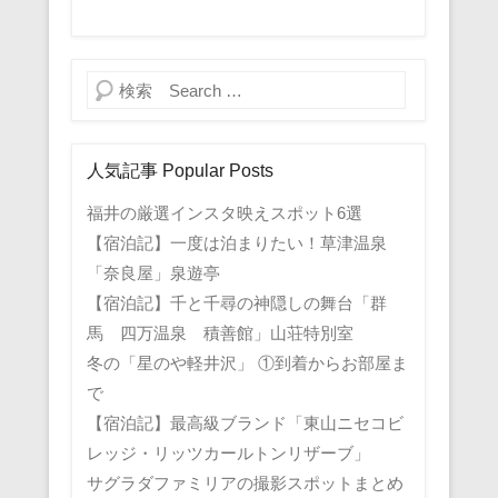
検索
人気記事 Popular Posts
福井の厳選インスタ映えスポット6選
【宿泊記】一度は泊まりたい！草津温泉
「奈良屋」泉遊亭
【宿泊記】千と千尋の神隠しの舞台「群
馬 四万温泉 積善館」山荘特別室
冬の「星のや軽井沢」 ①到着からお部屋ま
で
【宿泊記】最高級ブランド「東山ニセコビ
レッジ・リッツカールトンリザーブ」
サグラダファミリアの撮影スポットまとめ