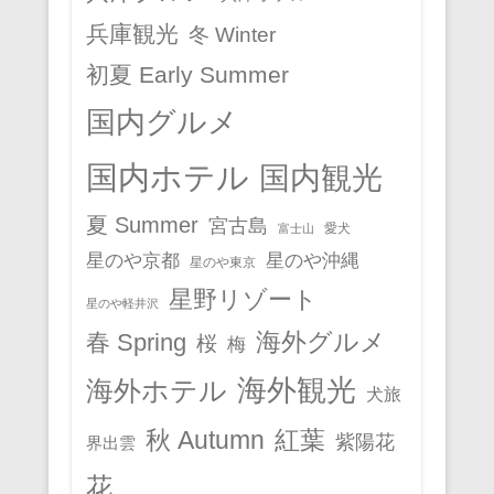
兵庫観光
冬 Winter
初夏 Early Summer
国内グルメ
国内ホテル
国内観光
夏 Summer
宮古島
愛犬
富士山
星のや京都
星のや沖縄
星のや東京
星野リゾート
星のや軽井沢
春 Spring
海外グルメ
桜
梅
海外観光
海外ホテル
犬旅
秋 Autumn
紅葉
紫陽花
界出雲
花