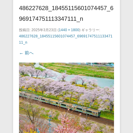
486227628_18455115601074457_6
969174751113347111_n
投稿日:
2025年3月23日
(
1440 × 1800
) ギャラリー:
486227628_18455115601074457_69691747511133471
11_n
← 前へ