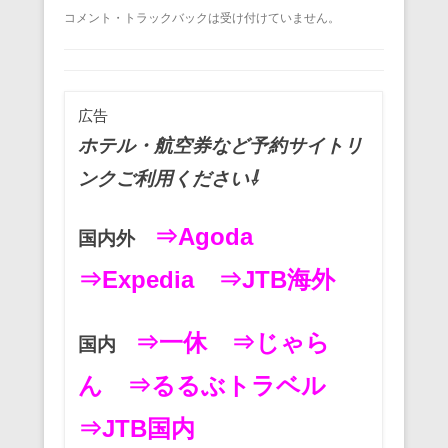
a
wi
m
nt
n
at
有
コメント・トラックバックは受け付けていません。
c
tt
ail
er
e
e
e
er
e
n
b
st
a
広告
o
ホテル・航空券など予約サイトリ
o
ンクご利用ください⇩
k
⇒Agoda
国内外
⇒Expedia
⇒JTB海外
⇒一休
⇒じゃら
国内
ん
⇒るるぶトラベル
⇒JTB国内