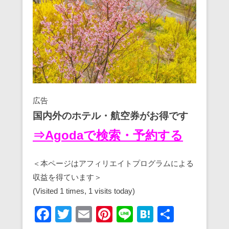
広告
国内外のホテル・航空券がお得です
⇒Agodaで検索・予約する
＜本ページはアフィリエイトプログラムによる
収益を得ています＞
(Visited 1 times, 1 visits today)
F
T
E
Pi
Li
H
共