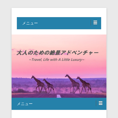
Travel, Life with A Little Luxury
大人のための絶景アドベンチャー
メニュー
メニュー