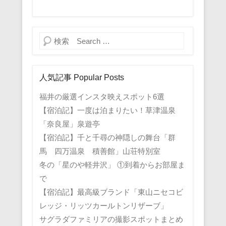
検索
人気記事 Popular Posts
福井の厳選インスタ映えスポット6選
【宿泊記】一度は泊まりたい！草津温泉
「奈良屋」泉遊亭
【宿泊記】千と千尋の神隠しの舞台「群
馬 四万温泉 積善館」山荘特別室
冬の「星のや軽井沢」 ①到着からお部屋ま
で
【宿泊記】最高級ブランド「東山ニセコビ
レッジ・リッツカールトンリザーブ」
サグラダファミリアの撮影スポットまとめ