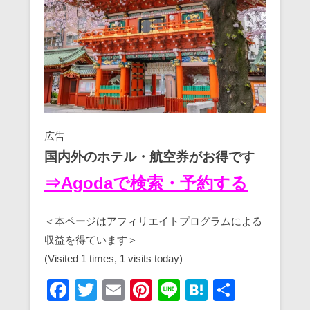
広告
国内外のホテル・航空券がお得です
⇒Agodaで検索・予約する
＜本ページはアフィリエイトプログラムによる
収益を得ています＞
(Visited 1 times, 1 visits today)
F
T
E
Pi
Li
H
共