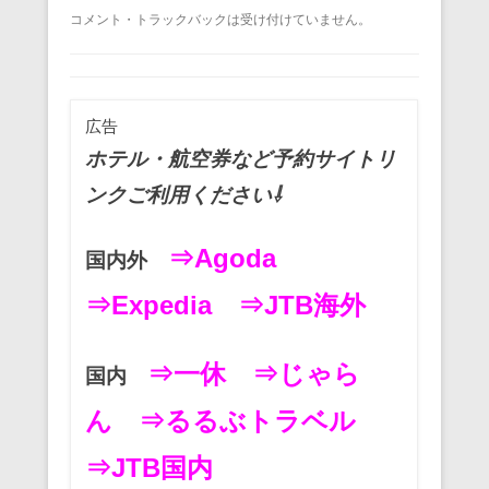
a
wi
m
nt
n
at
有
コメント・トラックバックは受け付けていません。
c
tt
ail
er
e
e
e
er
e
n
b
st
a
広告
o
ホテル・航空券など予約サイトリ
o
ンクご利用ください⇩
k
⇒Agoda
国内外
⇒Expedia
⇒JTB海外
⇒一休
⇒じゃら
国内
ん
⇒るるぶトラベル
⇒JTB国内