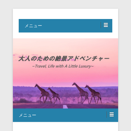
Travel, Life with A Little Luxury
大人のための絶景アドベンチャー
メニュー
メニュー