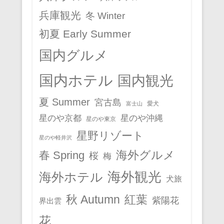
兵庫観光
冬 Winter
初夏 Early Summer
国内グルメ
国内ホテル
国内観光
夏 Summer
宮古島
愛犬
富士山
星のや京都
星のや沖縄
星のや東京
星野リゾート
星のや軽井沢
春 Spring
海外グルメ
桜
梅
海外観光
海外ホテル
犬旅
秋 Autumn
紅葉
紫陽花
界出雲
花