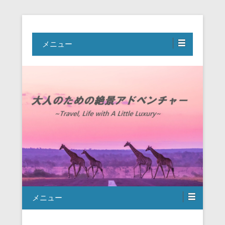
Travel, Life with A Little Luxury
大人のための絶景アドベンチャー
メニュー
メニュー