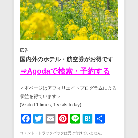
広告
国内外のホテル・航空券がお得です
⇒Agodaで検索・予約する
＜本ページはアフィリエイトプログラムによる
収益を得ています＞
(Visited 1 times, 1 visits today)
F
T
E
Pi
Li
H
共
a
wi
m
nt
n
at
有
コメント・トラックバックは受け付けていません。