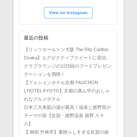
View on Instagram
最近の投稿
【リッツカールトン大阪 The Ritz-Carlton
Osaka】エグゼクティブスイートに宿泊、
クラブラウンジの1日5回のフードプレゼン
テーションを満喫！
【フォションホテル京都 FAUCHON
L’HOTEL KYOTO】京都の真ん中のおしゃ
れなグルメホテル
日本三大美肌の湯が最高！温泉と嬉野茶が
テーマの宿【佐賀・嬉野温泉 嬉野 八十
八】
【 御宿 竹林亭】素晴らしすぎる佐賀の旅