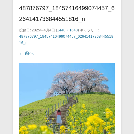
487876797_18457416499074457_6
264141736844551816_n
投稿日:
2025年4月4日
(
1440 × 1648
) ギャラリー:
487876797_18457416499074457_62641417368445518
16_n
← 前へ