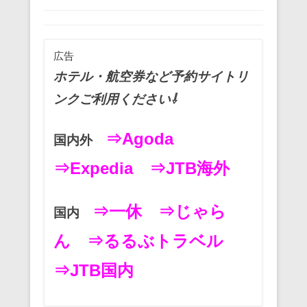
c
tt
ail
er
e
e
e
er
e
n
b
st
a
広告
o
ホテル・航空券など予約サイトリ
o
ンクご利用ください⇩
k
⇒Agoda
国内外
⇒Expedia
⇒JTB海外
⇒一休
⇒じゃら
国内
ん
⇒るるぶトラベル
⇒JTB国内