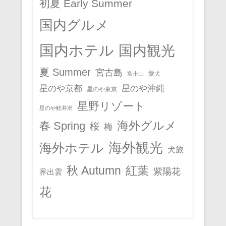
初夏 Early Summer
国内グルメ
国内ホテル
国内観光
夏 Summer
宮古島
愛犬
富士山
星のや京都
星のや沖縄
星のや東京
星野リゾート
星のや軽井沢
春 Spring
海外グルメ
桜
梅
海外観光
海外ホテル
犬旅
秋 Autumn
紅葉
紫陽花
界出雲
花