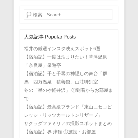
検索
人気記事 Popular Posts
福井の厳選インスタ映えスポット6選
【宿泊記】一度は泊まりたい！草津温泉
「奈良屋」泉遊亭
【宿泊記】千と千尋の神隠しの舞台「群
馬 四万温泉 積善館」山荘特別室
冬の「星のや軽井沢」 ①到着からお部屋ま
で
【宿泊記】最高級ブランド「東山ニセコビ
レッジ・リッツカールトンリザーブ」
サグラダファミリアの撮影スポットまとめ
【宿泊記】界 津軽 ①施設・お部屋