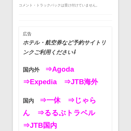
a
wi
m
nt
n
at
有
コメント・トラックバックは受け付けていません。
c
tt
ail
er
e
e
e
er
e
n
b
st
a
広告
o
ホテル・航空券など予約サイトリ
o
ンクご利用ください⇩
k
⇒Agoda
国内外
⇒Expedia
⇒JTB海外
⇒一休
⇒じゃら
国内
ん
⇒るるぶトラベル
⇒JTB国内