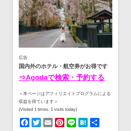
広告
国内外のホテル・航空券がお得です
⇒Agodaで検索・予約する
＜本ページはアフィリエイトプログラムによる
収益を得ています＞
(Visited 1 times, 1 visits today)
F
T
E
Pi
Li
H
共