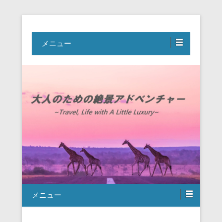
Travel, Life with A Little Luxury
大人のための絶景アドベンチャー
メニュー
メニュー