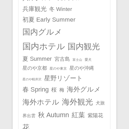
兵庫観光
冬 Winter
初夏 Early Summer
国内グルメ
国内ホテル
国内観光
夏 Summer
宮古島
愛犬
富士山
星のや京都
星のや沖縄
星のや東京
星野リゾート
星のや軽井沢
春 Spring
海外グルメ
桜
梅
海外観光
海外ホテル
犬旅
秋 Autumn
紅葉
紫陽花
界出雲
花