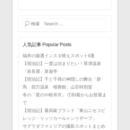
検索
人気記事 Popular Posts
福井の厳選インスタ映えスポット6選
【宿泊記】一度は泊まりたい！草津温泉
「奈良屋」泉遊亭
【宿泊記】千と千尋の神隠しの舞台「群
馬 四万温泉 積善館」山荘特別室
冬の「星のや軽井沢」 ①到着からお部屋ま
で
【宿泊記】最高級ブランド「東山ニセコビ
レッジ・リッツカールトンリザーブ」
サグラダファミリアの撮影スポットまとめ