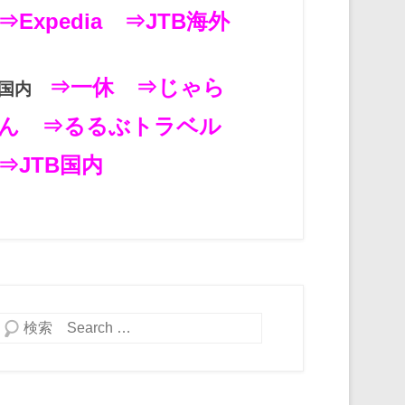
⇒Expedia
⇒JTB海外
⇒一休
⇒じゃら
国内
ん
⇒るるぶトラベル
⇒JTB国内
検索