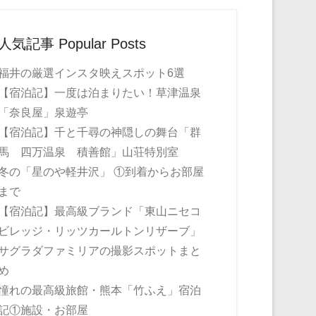
人気記事 Popular Posts
福井の厳選インスタ映えスポット6選
【宿泊記】一度は泊まりたい！草津温泉
「奈良屋」泉遊亭
【宿泊記】千と千尋の神隠しの舞台「群
馬 四万温泉 積善館」山荘特別室
冬の「星のや軽井沢」 ①到着からお部屋
まで
【宿泊記】最高級ブランド「東山ニセコ
ビレッジ・リッツカールトンリザーブ」
サグラダファミリアの撮影スポットまと
め
憧れの最高級旅館・熊本「竹ふえ」宿泊
記①施設・お部屋