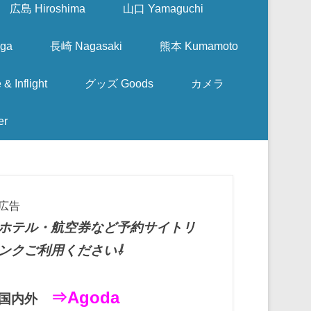
広島 Hiroshima
山口 Yamaguchi
ga
長崎 Nagasaki
熊本 Kumamoto
nflight
グッズ Goods
カメラ
er
広告
ホテル・航空券など予約サイトリ
ンクご利用ください⇩
⇒Agoda
国内外