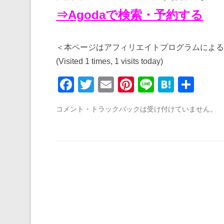
⇒Agodaで検索・予約する
＜本ページはアフィリエイトプログラムによる
(Visited 1 times, 1 visits today)
F
T
E
Pi
Li
H
共
a
wi
m
nt
n
at
有
コメント・トラックバックは受け付けていません。
c
tt
ail
er
e
e
e
er
e
n
b
st
a
o
o
k