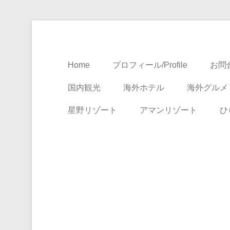
Travel, Life with A Little Luxury
大人のための絶景ア
Home
プロフィール/Profile
お問合
国内観光
海外ホテル
海外グルメ
星野リゾート
アマンリゾート
ひ