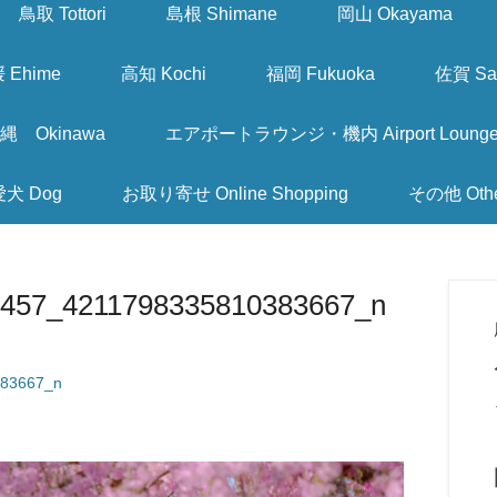
鳥取 Tottori
島根 Shimane
岡山 Okayama
 Ehime
高知 Kochi
福岡 Fukuoka
佐賀 Sa
縄 Okinawa
エアポートラウンジ・機内 Airport Lounge & I
愛犬 Dog
お取り寄せ Online Shopping
その他 Oth
457_4211798335810383667_n
83667_n