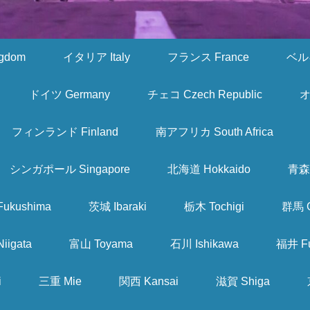
gdom
イタリア Italy
フランス France
ベルギ
ドイツ Germany
チェコ Czech Republic
オ
フィンランド Finland
南アフリカ South Africa
シンガポール Singapore
北海道 Hokkaido
青森 
ukushima
茨城 Ibaraki
栃木 Tochigi
群馬 
iigata
富山 Toyama
石川 Ishikawa
福井 Fu
i
三重 Mie
関西 Kansai
滋賀 Shiga