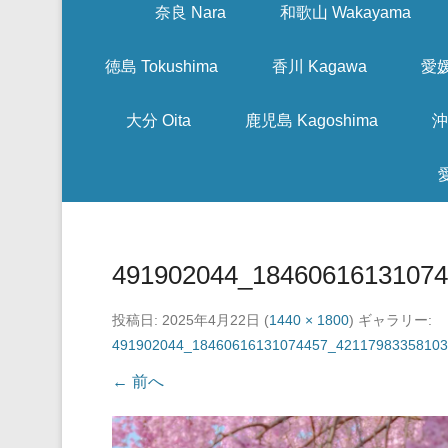
奈良 Nara
和歌山 Wakayama
徳島 Tokushima
香川 Kagawa
愛媛
大分 Oita
鹿児島 Kagoshima
沖
491902044_18460616131074
投稿日:
2025年4月22日
(
1440 × 1800
) ギャラリー:
491902044_18460616131074457_42117983358103
← 前へ