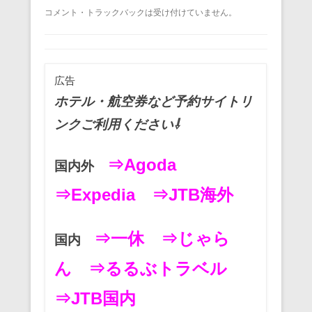
a
wi
m
nt
n
at
有
コメント・トラックバックは受け付けていません。
c
tt
ail
er
e
e
e
er
e
n
b
st
a
広告
o
ホテル・航空券など予約サイトリ
o
ンクご利用ください⇩
k
⇒Agoda
国内外
⇒Expedia
⇒JTB海外
⇒一休
⇒じゃら
国内
ん
⇒るるぶトラベル
⇒JTB国内