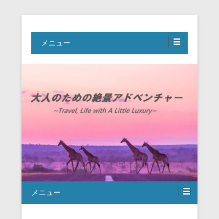
Travel, Life with A Little Luxury
大人のための絶景アドベンチャー
メニュー
メニュー