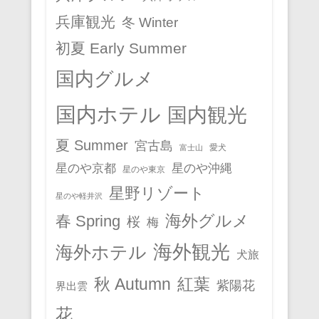
兵庫観光
冬 Winter
初夏 Early Summer
国内グルメ
国内ホテル
国内観光
夏 Summer
宮古島
愛犬
富士山
星のや京都
星のや沖縄
星のや東京
星野リゾート
星のや軽井沢
春 Spring
海外グルメ
桜
梅
海外観光
海外ホテル
犬旅
秋 Autumn
紅葉
紫陽花
界出雲
花