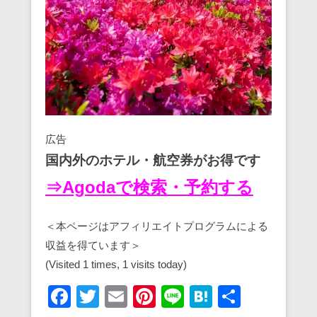
広告
国内外のホテル・航空券がお得です
⇒Agodaで検索・予約する
＜本ページはアフィリエイトプログラムによる
収益を得ています＞
(Visited 1 times, 1 visits today)
F
T
E
Pi
Li
H
共