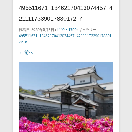
495511671_18462170413074457_4
211117339017830172_n
投稿日:
2025年5月3日
(
1440 × 1799
) ギャラリー:
495511671_18462170413074457_42111173390178301
72_n
← 前へ