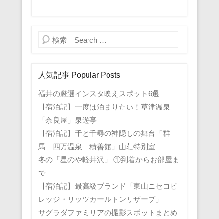
検索
人気記事 Popular Posts
福井の厳選インスタ映えスポット6選
【宿泊記】一度は泊まりたい！草津温泉
「奈良屋」泉遊亭
【宿泊記】千と千尋の神隠しの舞台「群
馬 四万温泉 積善館」山荘特別室
冬の「星のや軽井沢」 ①到着からお部屋ま
で
【宿泊記】最高級ブランド「東山ニセコビ
レッジ・リッツカールトンリザーブ」
サグラダファミリアの撮影スポットまとめ