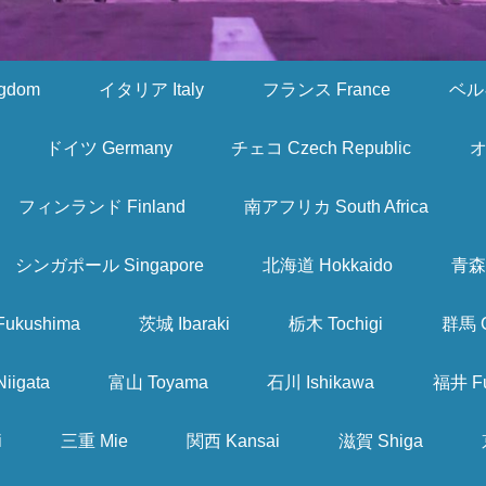
gdom
イタリア Italy
フランス France
ベルギ
ドイツ Germany
チェコ Czech Republic
オ
フィンランド Finland
南アフリカ South Africa
シンガポール Singapore
北海道 Hokkaido
青森 
ukushima
茨城 Ibaraki
栃木 Tochigi
群馬 
iigata
富山 Toyama
石川 Ishikawa
福井 Fu
i
三重 Mie
関西 Kansai
滋賀 Shiga