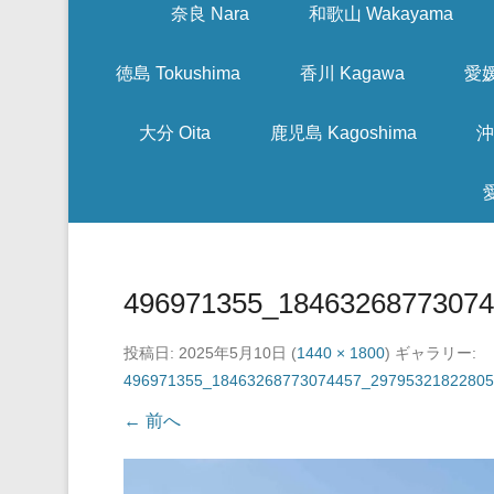
奈良 Nara
和歌山 Wakayama
徳島 Tokushima
香川 Kagawa
愛媛
大分 Oita
鹿児島 Kagoshima
沖
496971355_18463268773074
投稿日:
2025年5月10日
(
1440 × 1800
) ギャラリー:
496971355_18463268773074457_29795321822805
← 前へ