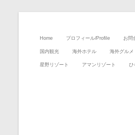
Travel, Life with A Little Luxury
大人のための絶景ア
Home
プロフィール/Profile
お問合
国内観光
海外ホテル
海外グルメ
星野リゾート
アマンリゾート
ひ