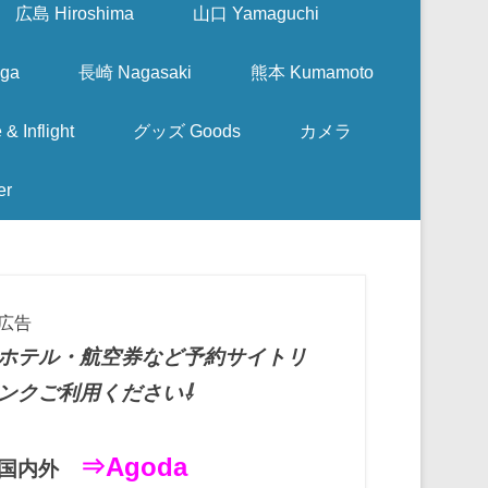
広島 Hiroshima
山口 Yamaguchi
ga
長崎 Nagasaki
熊本 Kumamoto
nflight
グッズ Goods
カメラ
er
広告
ホテル・航空券など予約サイトリ
ンクご利用ください⇩
⇒Agoda
国内外