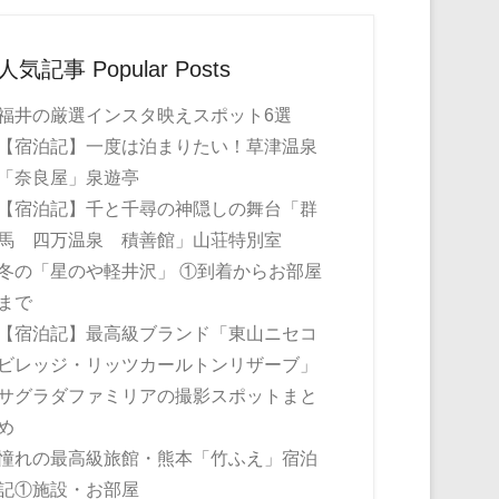
人気記事 Popular Posts
福井の厳選インスタ映えスポット6選
【宿泊記】一度は泊まりたい！草津温泉
「奈良屋」泉遊亭
【宿泊記】千と千尋の神隠しの舞台「群
馬 四万温泉 積善館」山荘特別室
冬の「星のや軽井沢」 ①到着からお部屋
まで
【宿泊記】最高級ブランド「東山ニセコ
ビレッジ・リッツカールトンリザーブ」
サグラダファミリアの撮影スポットまと
め
憧れの最高級旅館・熊本「竹ふえ」宿泊
記①施設・お部屋