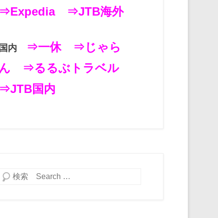
⇒Expedia
⇒JTB海外
⇒一休
⇒じゃら
国内
ん
⇒るるぶトラベル
⇒JTB国内
検索