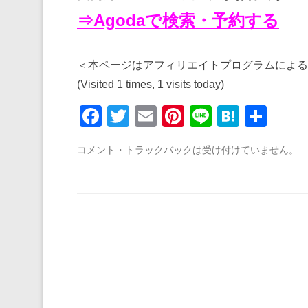
⇒Agodaで検索・予約する
＜本ページはアフィリエイトプログラムによる
(Visited 1 times, 1 visits today)
F
T
E
Pi
Li
H
共
a
wi
m
nt
n
at
有
コメント・トラックバックは受け付けていません。
c
tt
ail
er
e
e
e
er
e
n
b
st
a
o
o
k