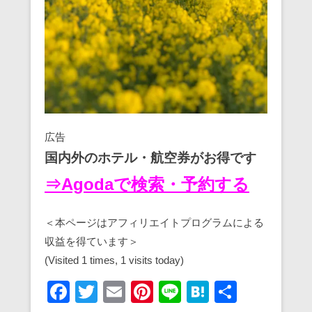
広告
国内外のホテル・航空券がお得です
⇒Agodaで検索・予約する
＜本ページはアフィリエイトプログラムによる
収益を得ています＞
(Visited 1 times, 1 visits today)
F
T
E
Pi
Li
H
共