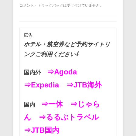
a
wi
m
nt
n
at
有
コメント・トラックバックは受け付けていません。
c
tt
ail
er
e
e
e
er
e
n
b
st
a
広告
o
ホテル・航空券など予約サイトリ
o
ンクご利用ください⇩
k
⇒Agoda
国内外
⇒Expedia
⇒JTB海外
⇒一休
⇒じゃら
国内
ん
⇒るるぶトラベル
⇒JTB国内