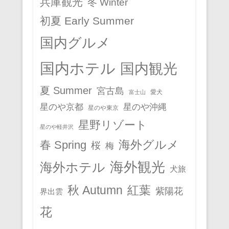
兵庫観光
冬 Winter
初夏 Early Summer
国内グルメ
国内ホテル
国内観光
夏 Summer
宮古島
愛犬
富士山
星のや京都
星のや沖縄
星のや東京
星野リゾート
星のや軽井沢
春 Spring
海外グルメ
桜
梅
海外観光
海外ホテル
犬旅
秋 Autumn
紅葉
紫陽花
界出雲
花