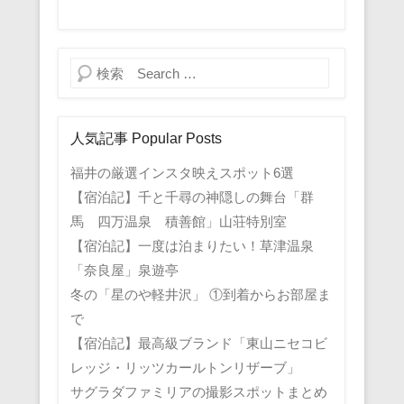
検索
人気記事 Popular Posts
福井の厳選インスタ映えスポット6選
【宿泊記】千と千尋の神隠しの舞台「群
馬 四万温泉 積善館」山荘特別室
【宿泊記】一度は泊まりたい！草津温泉
「奈良屋」泉遊亭
冬の「星のや軽井沢」 ①到着からお部屋ま
で
【宿泊記】最高級ブランド「東山ニセコビ
レッジ・リッツカールトンリザーブ」
サグラダファミリアの撮影スポットまとめ