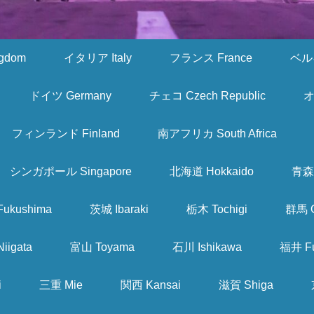
gdom
イタリア Italy
フランス France
ベルギ
ドイツ Germany
チェコ Czech Republic
オ
フィンランド Finland
南アフリカ South Africa
シンガポール Singapore
北海道 Hokkaido
青森 
ukushima
茨城 Ibaraki
栃木 Tochigi
群馬 
iigata
富山 Toyama
石川 Ishikawa
福井 Fu
i
三重 Mie
関西 Kansai
滋賀 Shiga