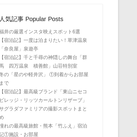
人気記事 Popular Posts
福井の厳選インスタ映えスポット6選
【宿泊記】一度は泊まりたい！草津温泉
「奈良屋」泉遊亭
【宿泊記】千と千尋の神隠しの舞台「群
馬 四万温泉 積善館」山荘特別室
冬の「星のや軽井沢」 ①到着からお部屋
まで
【宿泊記】最高級ブランド「東山ニセコ
ビレッジ・リッツカールトンリザーブ」
サグラダファミリアの撮影スポットまと
め
憧れの最高級旅館・熊本「竹ふえ」宿泊
記①施設・お部屋