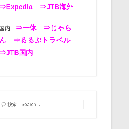
⇒Expedia
⇒JTB海外
⇒一休
⇒じゃら
国内
ん
⇒るるぶトラベル
⇒JTB国内
検索