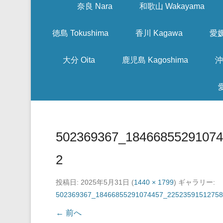
奈良 Nara
和歌山 Wakayama
徳島 Tokushima
香川 Kagawa
愛媛
大分 Oita
鹿児島 Kagoshima
沖
502369367_18466855291074
2
投稿日:
2025年5月31日
(
1440 × 1799
) ギャラリー:
502369367_18466855291074457_22523591512758
← 前へ