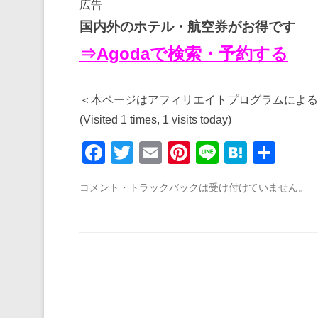
広告
国内外のホテル・航空券がお得です
⇒Agodaで検索・予約する
＜本ページはアフィリエイトプログラムによる
(Visited 1 times, 1 visits today)
F
T
E
Pi
Li
H
共
a
wi
m
nt
n
at
有
コメント・トラックバックは受け付けていません。
c
tt
ail
er
e
e
e
er
e
n
b
st
a
o
o
k