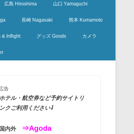
広島 Hiroshima
山口 Yamaguchi
ga
長崎 Nagasaki
熊本 Kumamoto
nflight
グッズ Goods
カメラ
er
広告
ホテル・航空券など予約サイトリ
ンクご利用ください⇩
⇒Agoda
国内外