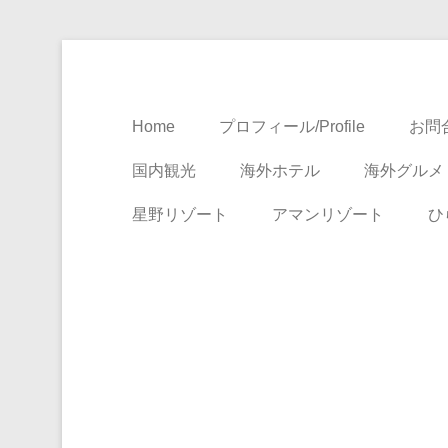
Travel, Life with A Little Luxury
大人のための絶景ア
Home
プロフィール/Profile
お問合
国内観光
海外ホテル
海外グルメ
星野リゾート
アマンリゾート
ひ