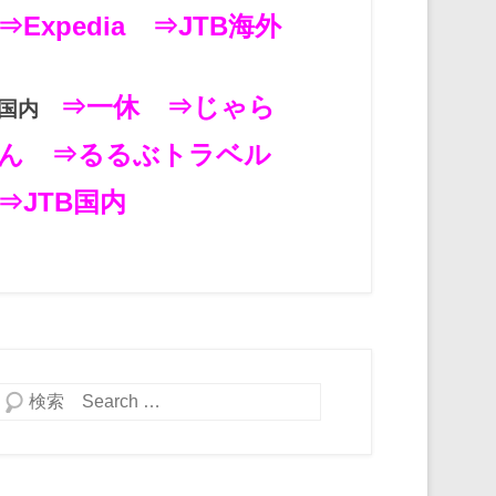
⇒Expedia
⇒JTB海外
⇒一休
⇒じゃら
国内
ん
⇒るるぶトラベル
⇒JTB国内
検索