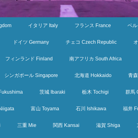
gdom
イタリア Italy
フランス France
ベルギ
ドイツ Germany
チェコ Czech Republic
オ
フィンランド Finland
南アフリカ South Africa
シンガポール Singapore
北海道 Hokkaido
青森 
ukushima
茨城 Ibaraki
栃木 Tochigi
群馬 
iigata
富山 Toyama
石川 Ishikawa
福井 Fu
i
三重 Mie
関西 Kansai
滋賀 Shiga