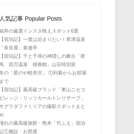
人気記事 Popular Posts
福井の厳選インスタ映えスポット6選
【宿泊記】一度は泊まりたい！草津温泉
「奈良屋」泉遊亭
【宿泊記】千と千尋の神隠しの舞台「群
馬 四万温泉 積善館」山荘特別室
冬の「星のや軽井沢」 ①到着からお部屋
まで
【宿泊記】最高級ブランド「東山ニセコ
ビレッジ・リッツカールトンリザーブ」
サグラダファミリアの撮影スポットまと
め
憧れの最高級旅館・熊本「竹ふえ」宿泊
記①施設・お部屋