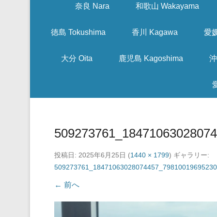
奈良 Nara
和歌山 Wakayama
徳島 Tokushima
香川 Kagawa
愛媛
大分 Oita
鹿児島 Kagoshima
沖
509273761_18471063028074
投稿日:
2025年6月25日
(
1440 × 1799
) ギャラリー:
509273761_18471063028074457_79810019695230
← 前へ