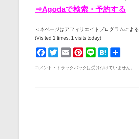
⇒Agodaで検索・予約する
＜本ページはアフィリエイトプログラムによる
(Visited 1 times, 1 visits today)
F
T
E
Pi
Li
H
共
a
wi
m
nt
n
at
有
コメント・トラックバックは受け付けていません。
c
tt
ail
er
e
e
e
er
e
n
b
st
a
o
o
k