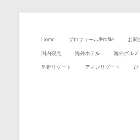
Travel, Life with A Little Luxury
大人のための絶景ア
Home
プロフィール/Profile
お問合
国内観光
海外ホテル
海外グルメ
星野リゾート
アマンリゾート
ひ