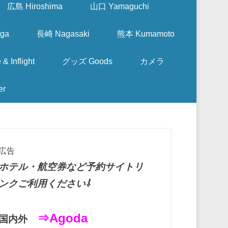
広島 Hiroshima
山口 Yamaguchi
ga
長崎 Nagasaki
熊本 Kumamoto
nflight
グッズ Goods
カメラ
er
広告
ホテル・航空券など予約サイトリ
ンクご利用ください⇩
⇒Agoda
国内外