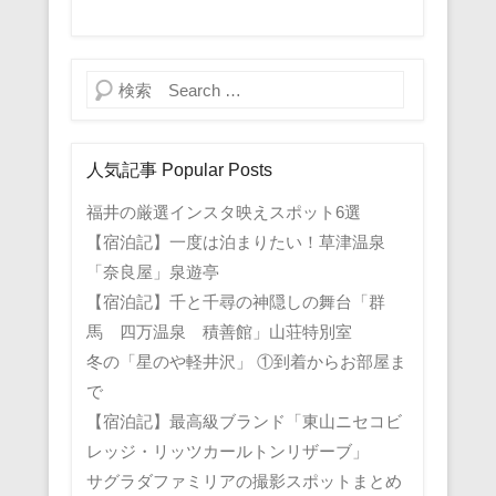
検索
人気記事 Popular Posts
福井の厳選インスタ映えスポット6選
【宿泊記】一度は泊まりたい！草津温泉
「奈良屋」泉遊亭
【宿泊記】千と千尋の神隠しの舞台「群
馬 四万温泉 積善館」山荘特別室
冬の「星のや軽井沢」 ①到着からお部屋ま
で
【宿泊記】最高級ブランド「東山ニセコビ
レッジ・リッツカールトンリザーブ」
サグラダファミリアの撮影スポットまとめ