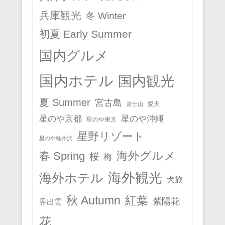
兵庫観光
冬 Winter
初夏 Early Summer
国内グルメ
国内ホテル
国内観光
夏 Summer
宮古島
愛犬
富士山
星のや京都
星のや沖縄
星のや東京
星野リゾート
星のや軽井沢
春 Spring
海外グルメ
桜
梅
海外観光
海外ホテル
犬旅
秋 Autumn
紅葉
紫陽花
界出雲
花