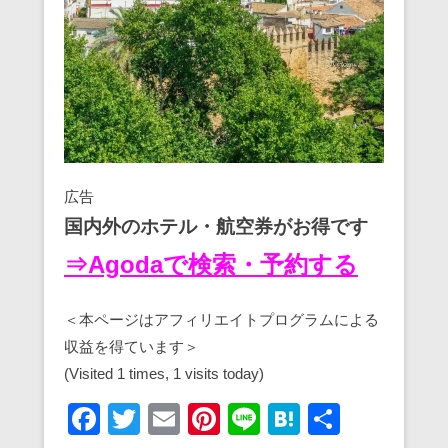
広告
国内外のホテル・航空券がお得です
⇒Agodaで検索・予約する
＜本ページはアフィリエイトプログラムによる
収益を得ています＞
(Visited 1 times, 1 visits today)
F
T
E
Pi
Li
H
共