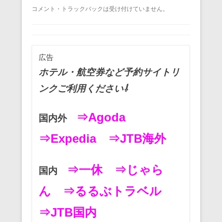
a
wi
m
nt
n
at
有
コメント・トラックバックは受け付けていません。
c
tt
ail
er
e
e
e
er
e
n
b
st
a
広告
o
ホテル・航空券など予約サイトリ
o
ンクご利用ください⇩
k
⇒Agoda
国内外
⇒Expedia
⇒JTB海外
⇒一休
⇒じゃら
国内
ん
⇒るるぶトラベル
⇒JTB国内