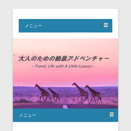
Travel, Life with A Little Luxury
大人のための絶景アドベンチャー
メニュー
メニュー