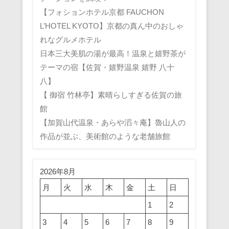
【フォションホテル京都 FAUCHON
L’HOTEL KYOTO】京都の真ん中のおしゃ
れなグルメホテル
日本三大美肌の湯が最高！温泉と嬉野茶が
テーマの宿【佐賀・嬉野温泉 嬉野 八十
八】
【 御宿 竹林亭】素晴らしすぎる佐賀の旅
館
【加賀山代温泉・あらや滔々庵】魯山人の
作品が並ぶ、美術館のような老舗旅館
2026年8月
月
火
水
木
金
土
日
1
2
3
4
5
6
7
8
9