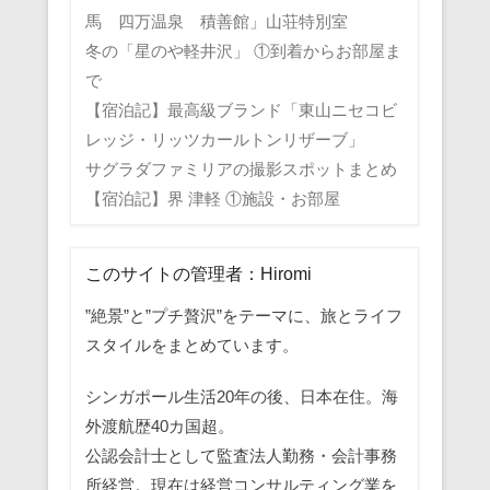
馬 四万温泉 積善館」山荘特別室
冬の「星のや軽井沢」 ①到着からお部屋ま
で
【宿泊記】最高級ブランド「東山ニセコビ
レッジ・リッツカールトンリザーブ」
サグラダファミリアの撮影スポットまとめ
【宿泊記】界 津軽 ①施設・お部屋
このサイトの管理者：Hiromi
”絶景”と”プチ贅沢”をテーマに、旅とライフ
スタイルをまとめています。
シンガポール生活20年の後、日本在住。海
外渡航歴40カ国超。
公認会計士として監査法人勤務・会計事務
所経営。現在は経営コンサルティング業を