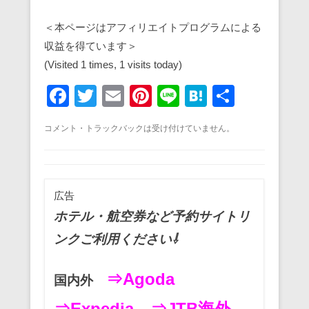
＜本ページはアフィリエイトプログラムによる
収益を得ています＞
(Visited 1 times, 1 visits today)
F
T
E
Pi
Li
H
共
a
wi
m
nt
n
at
有
コメント・トラックバックは受け付けていません。
c
tt
ail
er
e
e
e
er
e
n
b
st
a
広告
o
ホテル・航空券など予約サイトリ
o
ンクご利用ください⇩
k
⇒Agoda
国内外
⇒Expedia
⇒JTB海外