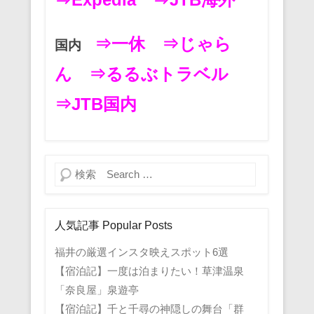
⇒一休
⇒じゃら
国内
ん
⇒るるぶトラベル
⇒JTB国内
検索
人気記事 Popular Posts
福井の厳選インスタ映えスポット6選
【宿泊記】一度は泊まりたい！草津温泉
「奈良屋」泉遊亭
【宿泊記】千と千尋の神隠しの舞台「群