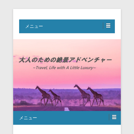
Travel, Life with A Little Luxury
大人のための絶景アドベンチャー
メニュー
メニュー