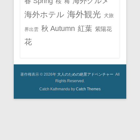
春 Spring
海外グルメ
桜
梅
海外観光
海外ホテル
犬旅
秋 Autumn
紅葉
紫陽花
界出雲
花
著作権表示 © 2026年
大人のための絶景アドベンチャー
All
Rights Reserved.
Catch Kathmandu by
Catch Themes