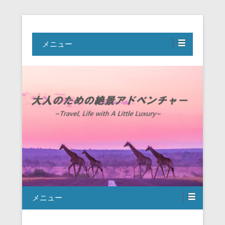
Travel, Life with A Little Luxury
大人のための絶景アドベンチャー
メニュー
メニュー