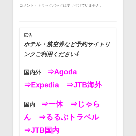
a
wi
m
nt
n
at
有
コメント・トラックバックは受け付けていません。
c
tt
ail
er
e
e
e
er
e
n
b
st
a
広告
o
ホテル・航空券など予約サイトリ
o
ンクご利用ください⇩
k
⇒Agoda
国内外
⇒Expedia
⇒JTB海外
⇒一休
⇒じゃら
国内
ん
⇒るるぶトラベル
⇒JTB国内