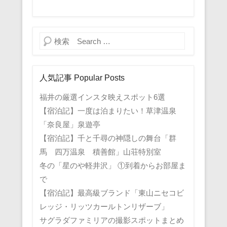
検索
人気記事 Popular Posts
福井の厳選インスタ映えスポット6選
【宿泊記】一度は泊まりたい！草津温泉
「奈良屋」泉遊亭
【宿泊記】千と千尋の神隠しの舞台「群
馬 四万温泉 積善館」山荘特別室
冬の「星のや軽井沢」 ①到着からお部屋ま
で
【宿泊記】最高級ブランド「東山ニセコビ
レッジ・リッツカールトンリザーブ」
サグラダファミリアの撮影スポットまとめ