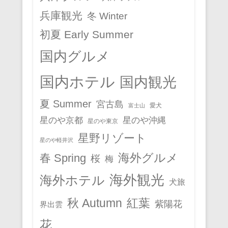
兵庫観光
冬 Winter
初夏 Early Summer
国内グルメ
国内ホテル
国内観光
夏 Summer
宮古島
愛犬
富士山
星のや京都
星のや沖縄
星のや東京
星野リゾート
星のや軽井沢
春 Spring
海外グルメ
桜
梅
海外観光
海外ホテル
犬旅
秋 Autumn
紅葉
紫陽花
界出雲
花