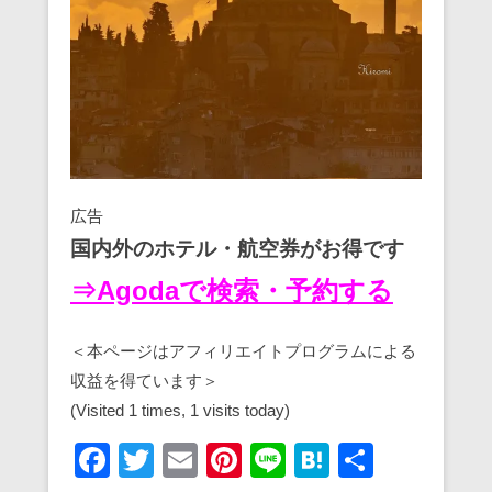
広告
国内外のホテル・航空券がお得です
⇒Agodaで検索・予約する
＜本ページはアフィリエイトプログラムによる
収益を得ています＞
(Visited 1 times, 1 visits today)
F
T
E
Pi
Li
H
共