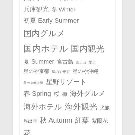
兵庫観光
冬 Winter
初夏 Early Summer
国内グルメ
国内ホテル
国内観光
夏 Summer
宮古島
愛犬
富士山
星のや京都
星のや沖縄
星のや東京
星野リゾート
星のや軽井沢
春 Spring
海外グルメ
桜
梅
海外観光
海外ホテル
犬旅
秋 Autumn
紅葉
紫陽花
界出雲
花