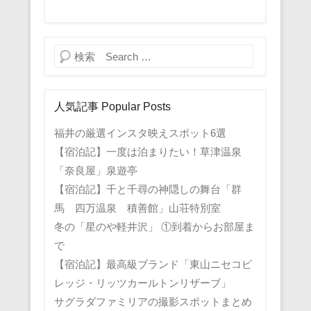
検索
人気記事 Popular Posts
福井の厳選インスタ映えスポット6選
【宿泊記】一度は泊まりたい！草津温泉
「奈良屋」泉遊亭
【宿泊記】千と千尋の神隠しの舞台「群
馬 四万温泉 積善館」山荘特別室
冬の「星のや軽井沢」 ①到着からお部屋ま
で
【宿泊記】最高級ブランド「東山ニセコビ
レッジ・リッツカールトンリザーブ」
サグラダファミリアの撮影スポットまとめ