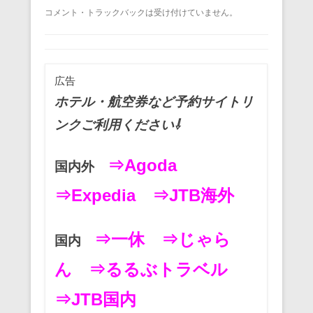
a
wi
m
nt
n
at
有
コメント・トラックバックは受け付けていません。
c
tt
ail
er
e
e
e
er
e
n
b
st
a
広告
o
ホテル・航空券など予約サイトリ
o
ンクご利用ください⇩
k
⇒Agoda
国内外
⇒Expedia
⇒JTB海外
⇒一休
⇒じゃら
国内
ん
⇒るるぶトラベル
⇒JTB国内