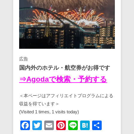
広告
国内外のホテル・航空券がお得です
⇒Agodaで検索・予約する
＜本ページはアフィリエイトプログラムによる
収益を得ています＞
(Visited 1 times, 1 visits today)
F
T
E
Pi
Li
H
共