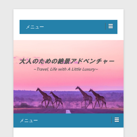
Travel, Life with A Little Luxury
大人のための絶景アドベンチャー
メニュー
メニュー