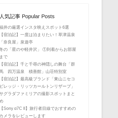
人気記事 Popular Posts
福井の厳選インスタ映えスポット6選
【宿泊記】一度は泊まりたい！草津温泉
「奈良屋」泉遊亭
冬の「星のや軽井沢」 ①到着からお部屋
まで
【宿泊記】千と千尋の神隠しの舞台「群
馬 四万温泉 積善館」山荘特別室
【宿泊記】最高級ブランド「東山ニセコ
ビレッジ・リッツカールトンリザーブ」
サグラダファミリアの撮影スポットまと
め
【Sony α7C II】旅行者目線でおすすめの
カメラをレビューします