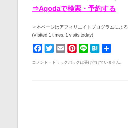
⇒Agodaで検索・予約する
＜本ページはアフィリエイトプログラムによる
(Visited 1 times, 1 visits today)
F
T
E
Pi
Li
H
共
a
wi
m
nt
n
at
有
コメント・トラックバックは受け付けていません。
c
tt
ail
er
e
e
e
er
e
n
b
st
a
o
o
k