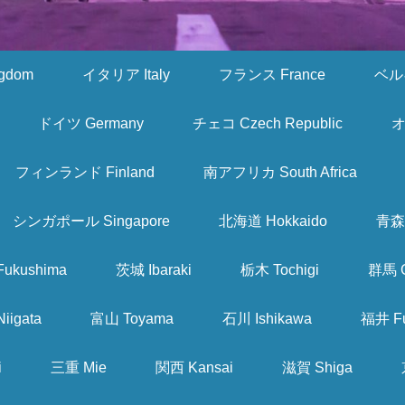
gdom
イタリア Italy
フランス France
ベルギ
ドイツ Germany
チェコ Czech Republic
オ
フィンランド Finland
南アフリカ South Africa
シンガポール Singapore
北海道 Hokkaido
青森 
ukushima
茨城 Ibaraki
栃木 Tochigi
群馬 
iigata
富山 Toyama
石川 Ishikawa
福井 Fu
i
三重 Mie
関西 Kansai
滋賀 Shiga