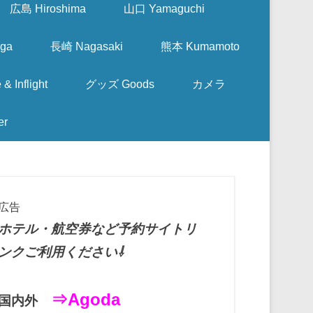
広島 Hiroshima
山口 Yamaguchi
ga
長崎 Nagasaki
熊本 Kumamoto
nflight
グッズ Goods
カメラ
er
広告
ホテル・航空券など予約サイトリ
ンクご利用ください⇩
⇒Agoda
国内外