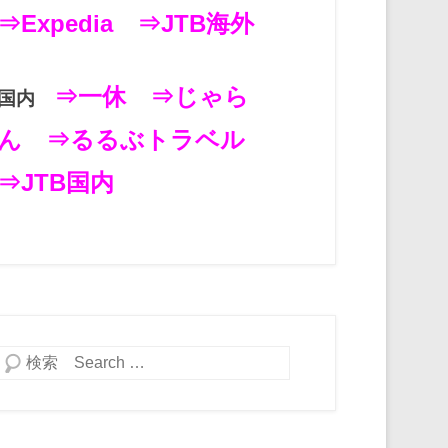
⇒Expedia
⇒JTB海外
⇒一休
⇒じゃら
国内
ん
⇒るるぶトラベル
⇒JTB国内
検索