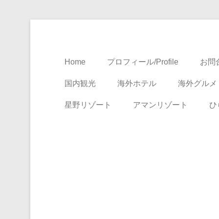
Travel, Life with A Little Luxury
大人のための絶景ア
Home
プロフィール/Profile
お問合
国内観光
海外ホテル
海外グルメ
星野リゾート
アマンリゾート
ひ