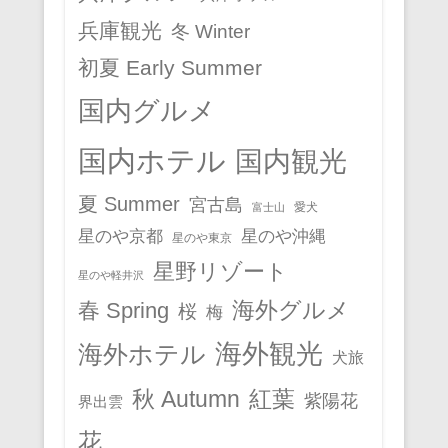
兵庫観光
冬 Winter
初夏 Early Summer
国内グルメ
国内ホテル
国内観光
夏 Summer
宮古島
愛犬
富士山
星のや京都
星のや沖縄
星のや東京
星野リゾート
星のや軽井沢
春 Spring
海外グルメ
桜
梅
海外観光
海外ホテル
犬旅
秋 Autumn
紅葉
紫陽花
界出雲
花