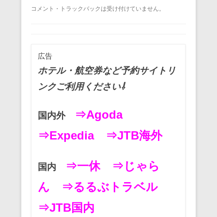
a
wi
m
nt
n
at
有
コメント・トラックバックは受け付けていません。
c
tt
ail
er
e
e
e
er
e
n
b
st
a
広告
o
ホテル・航空券など予約サイトリ
o
ンクご利用ください⇩
k
⇒Agoda
国内外
⇒Expedia
⇒JTB海外
⇒一休
⇒じゃら
国内
ん
⇒るるぶトラベル
⇒JTB国内