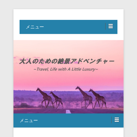
Travel, Life with A Little Luxury
大人のための絶景アドベンチャー
メニュー
メニュー