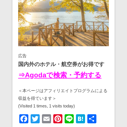
広告
国内外のホテル・航空券がお得です
⇒Agodaで検索・予約する
＜本ページはアフィリエイトプログラムによる
収益を得ています＞
(Visited 1 times, 1 visits today)
F
T
E
Pi
Li
H
共