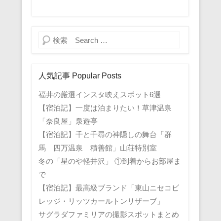
検索
人気記事 Popular Posts
福井の厳選インスタ映えスポット6選
【宿泊記】一度は泊まりたい！草津温泉
「奈良屋」泉遊亭
【宿泊記】千と千尋の神隠しの舞台「群
馬 四万温泉 積善館」山荘特別室
冬の「星のや軽井沢」 ①到着からお部屋ま
で
【宿泊記】最高級ブランド「東山ニセコビ
レッジ・リッツカールトンリザーブ」
サグラダファミリアの撮影スポットまとめ