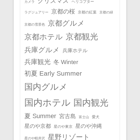
クリスマス
ヘリコプター
カメラ
京都の桜
京都の紅葉
ラグジュアリー
京都の緑
京都グルメ
京都の雪景色
京都観光
京都ホテル
兵庫グルメ
兵庫ホテル
兵庫観光
冬 Winter
初夏 Early Summer
国内グルメ
国内ホテル
国内観光
夏 Summer
宮古島
愛犬
富士山
星のや京都
星のや沖縄
星のや東京
星野リゾート
星のや軽井沢