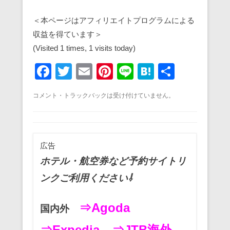
＜本ページはアフィリエイトプログラムによる
収益を得ています＞
(Visited 1 times, 1 visits today)
F
T
E
Pi
Li
H
共
a
wi
m
nt
n
at
有
コメント・トラックバックは受け付けていません。
c
tt
ail
er
e
e
e
er
e
n
b
st
a
広告
o
ホテル・航空券など予約サイトリ
o
ンクご利用ください⇩
k
⇒Agoda
国内外
⇒Expedia
⇒JTB海外