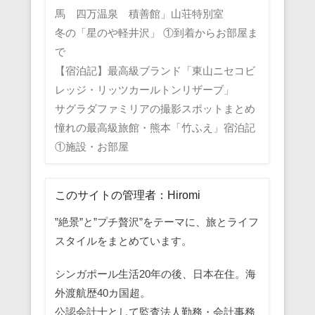
馬 四万温泉 積善館」山荘特別室
冬の「星のや軽井沢」 ①到着からお部屋ま
で
【宿泊記】最高級ブランド「東山ニセコビ
レッジ・リッツカールトンリザーブ」
サグラダファミリアの撮影スポットまとめ
憧れの最高級旅館・熊本「竹ふえ」宿泊記
①施設・お部屋
このサイトの管理者：Hiromi
”絶景”と”プチ贅沢”をテーマに、旅とライフ
スタイルをまとめています。
シンガポール生活20年の後、日本在住。海
外渡航歴40カ国超。
公認会計士として監査法人勤務・会計事務