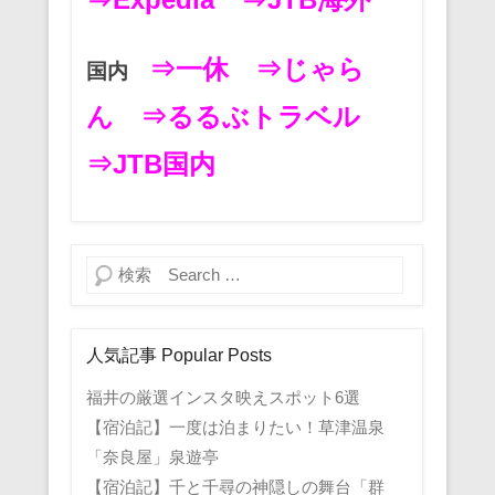
⇒一休
⇒じゃら
国内
ん
⇒るるぶトラベル
⇒JTB国内
検索
人気記事 Popular Posts
福井の厳選インスタ映えスポット6選
【宿泊記】一度は泊まりたい！草津温泉
「奈良屋」泉遊亭
【宿泊記】千と千尋の神隠しの舞台「群