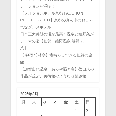
テーションを満喫！
【フォションホテル京都 FAUCHON
L’HOTEL KYOTO】京都の真ん中のおしゃ
れなグルメホテル
日本三大美肌の湯が最高！温泉と嬉野茶が
テーマの宿【佐賀・嬉野温泉 嬉野 八十
八】
【 御宿 竹林亭】素晴らしすぎる佐賀の旅
館
【加賀山代温泉・あらや滔々庵】魯山人の
作品が並ぶ、美術館のような老舗旅館
2026年8月
月
火
水
木
金
土
日
1
2