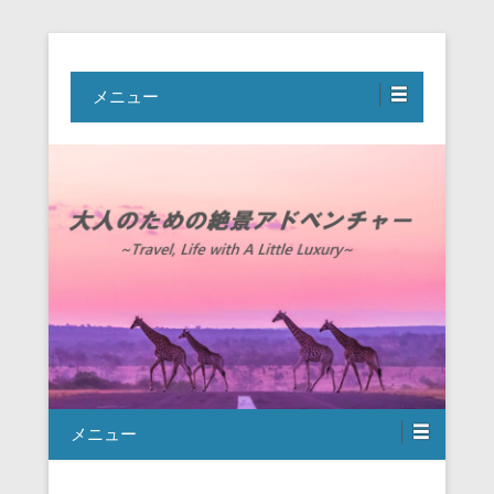
Travel, Life with A Little Luxury
大人のための絶景アドベンチャー
メニュー
メニュー