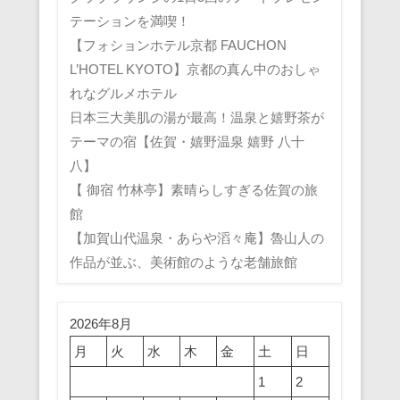
テーションを満喫！
【フォションホテル京都 FAUCHON
L’HOTEL KYOTO】京都の真ん中のおしゃ
れなグルメホテル
日本三大美肌の湯が最高！温泉と嬉野茶が
テーマの宿【佐賀・嬉野温泉 嬉野 八十
八】
【 御宿 竹林亭】素晴らしすぎる佐賀の旅
館
【加賀山代温泉・あらや滔々庵】魯山人の
作品が並ぶ、美術館のような老舗旅館
2026年8月
月
火
水
木
金
土
日
1
2