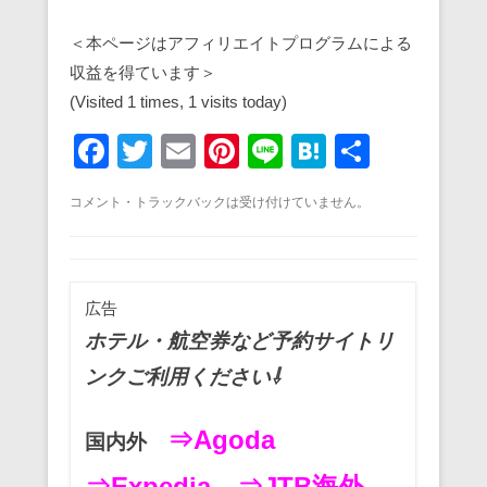
＜本ページはアフィリエイトプログラムによる
収益を得ています＞
(Visited 1 times, 1 visits today)
F
T
E
Pi
Li
H
共
a
wi
m
nt
n
at
有
コメント・トラックバックは受け付けていません。
c
tt
ail
er
e
e
e
er
e
n
b
st
a
広告
o
ホテル・航空券など予約サイトリ
o
ンクご利用ください⇩
k
⇒Agoda
国内外
⇒Expedia
⇒JTB海外