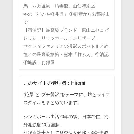
馬 四万温泉 積善館」山荘特別室
冬の「星のや軽井沢」 ①到着からお部屋ま
で
【宿泊記】最高級ブランド「東山ニセコビ
レッジ・リッツカールトンリザーブ」
サグラダファミリアの撮影スポットまとめ
憧れの最高級旅館・熊本「竹ふえ」宿泊記
①施設・お部屋
このサイトの管理者：Hiromi
”絶景”と”プチ贅沢”をテーマに、旅とライフ
スタイルをまとめています。
シンガポール生活20年の後、日本在住。海
外渡航歴40カ国超。
公認会計士として監査法人勤務・会計事務