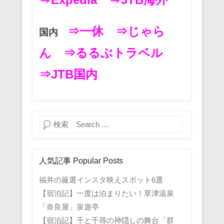
⇒一休
⇒じゃら
国内
ん
⇒るるぶトラベル
⇒JTB国内
検索
人気記事 Popular Posts
福井の厳選インスタ映えスポット6選
【宿泊記】一度は泊まりたい！草津温泉
「奈良屋」泉遊亭
【宿泊記】千と千尋の神隠しの舞台「群