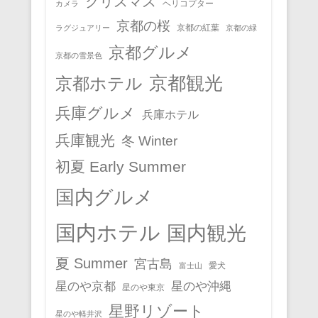
クリスマス
ヘリコプター
カメラ
京都の桜
京都の紅葉
ラグジュアリー
京都の緑
京都グルメ
京都の雪景色
京都観光
京都ホテル
兵庫グルメ
兵庫ホテル
兵庫観光
冬 Winter
初夏 Early Summer
国内グルメ
国内ホテル
国内観光
夏 Summer
宮古島
愛犬
富士山
星のや京都
星のや沖縄
星のや東京
星野リゾート
星のや軽井沢