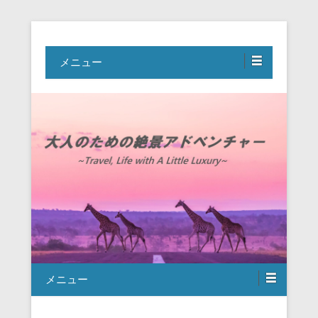
Travel, Life with A Little Luxury
大人のための絶景アドベンチャー
メニュー
メニュー