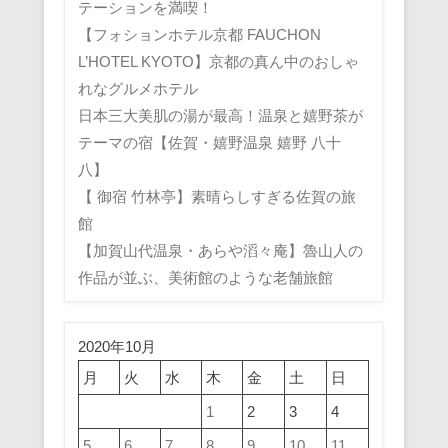
テーションを満喫！
【フォションホテル京都 FAUCHON
L’HOTEL KYOTO】京都の真ん中のおしゃ
れなグルメホテル
日本三大美肌の湯が最高！温泉と嬉野茶が
テーマの宿【佐賀・嬉野温泉 嬉野 八十
八】
【 御宿 竹林亭】素晴らしすぎる佐賀の旅
館
【加賀山代温泉・あらや滔々庵】魯山人の
作品が並ぶ、美術館のような老舗旅館
2020年10月
月
火
水
木
金
土
日
1
2
3
4
5
6
7
8
9
10
11