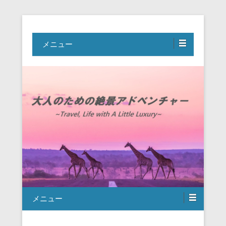
Travel, Life with A Little Luxury
大人のための絶景アドベンチャー
メニュー
メニュー