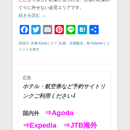
ぐりに外せない必見エリアです。
続きを読む →
F
T
E
Pi
Li
H
共
a
wi
m
nt
n
at
有
投稿日:
京都 Kyoto
|
タグ:
紅葉
、
京都観光
、
秋 Autumn
|
コ
c
tt
ail
er
e
e
メントを残す
e
er
e
n
b
st
a
o
広告
o
ホテル・航空券など予約サイトリ
k
ンクご利用ください⇩
⇒Agoda
国内外
⇒Expedia
⇒JTB海外