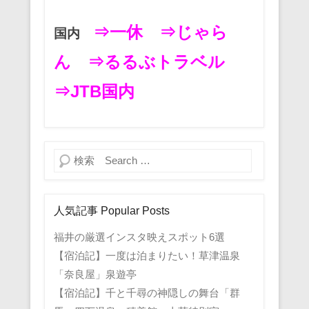
⇒一休
⇒じゃら
国内
ん
⇒るるぶトラベル
⇒JTB国内
検索
人気記事 Popular Posts
福井の厳選インスタ映えスポット6選
【宿泊記】一度は泊まりたい！草津温泉
「奈良屋」泉遊亭
【宿泊記】千と千尋の神隠しの舞台「群