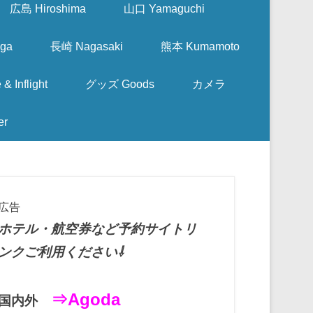
広島 Hiroshima
山口 Yamaguchi
ga
長崎 Nagasaki
熊本 Kumamoto
nflight
グッズ Goods
カメラ
er
広告
ホテル・航空券など予約サイトリ
ンクご利用ください⇩
⇒Agoda
国内外