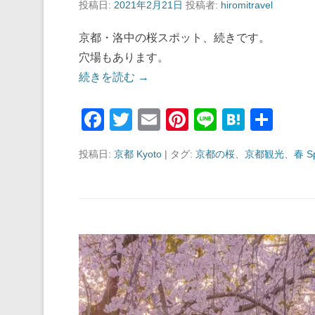
投稿日:
2021年2月21日
投稿者:
hiromitravel
京都・洛中の桜スポット、続きです。
穴場もあります。
続きを読む →
F
T
E
Pi
Li
H
共
a
wi
m
nt
n
at
有
投稿日:
京都 Kyoto
|
タグ:
京都の桜
、
京都観光
、
春 Sp
c
tt
ail
er
e
e
e
er
e
n
b
st
a
o
o
k