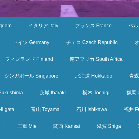
gdom
イタリア Italy
フランス France
ベルギ
ドイツ Germany
チェコ Czech Republic
オ
フィンランド Finland
南アフリカ South Africa
シンガポール Singapore
北海道 Hokkaido
青森 
ukushima
茨城 Ibaraki
栃木 Tochigi
群馬 
iigata
富山 Toyama
石川 Ishikawa
福井 Fu
i
三重 Mie
関西 Kansai
滋賀 Shiga