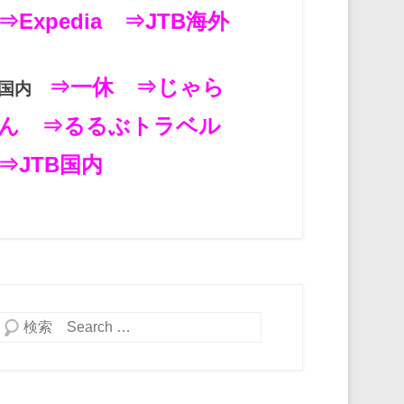
⇒Expedia
⇒JTB海外
⇒一休
⇒じゃら
国内
ん
⇒るるぶトラベル
⇒JTB国内
検索