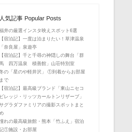
人気記事 Popular Posts
福井の厳選インスタ映えスポット6選
【宿泊記】一度は泊まりたい！草津温泉
「奈良屋」泉遊亭
【宿泊記】千と千尋の神隠しの舞台「群
馬 四万温泉 積善館」山荘特別室
冬の「星のや軽井沢」 ①到着からお部屋
まで
【宿泊記】最高級ブランド「東山ニセコ
ビレッジ・リッツカールトンリザーブ」
サグラダファミリアの撮影スポットまと
め
憧れの最高級旅館・熊本「竹ふえ」宿泊
記①施設・お部屋