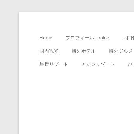
Travel, Life with A Little Luxury
大人のための絶景ア
Home
プロフィール/Profile
お問合
国内観光
海外ホテル
海外グルメ
星野リゾート
アマンリゾート
ひ