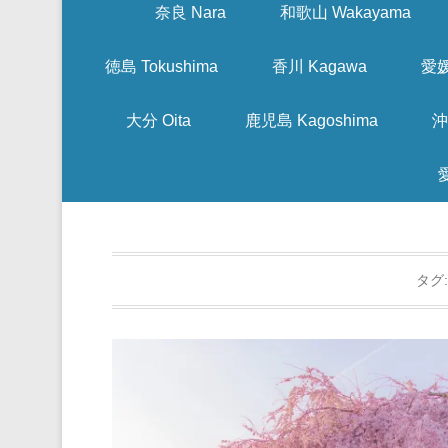
奈良 Nara
和歌山 Wakayama
徳島 Tokushima
香川 Kagawa
愛媛
大分 Oita
鹿児島 Kagoshima
沖
タグ