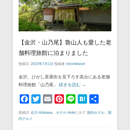
【金沢・山乃尾】魯山人も愛した老
舗料理旅館に泊まりました
投稿日:
2025年7月1日
投稿者:
hiromitravel
金沢、ひがし茶屋街を見下ろす高台にある老舗
料理旅館「山乃尾」
続きを読む →
F
T
E
Pi
Li
H
共
a
wi
m
nt
n
at
有
投稿日:
石川 Ishikawa
、
ホテル Hotel
|
タグ:
国内ホテル
、
国
c
tt
ail
er
e
e
内グルメ
e
er
e
n