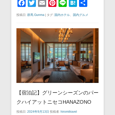
F
T
E
Pi
Li
H
共
a
wi
m
nt
n
at
有
投稿日:
群馬 Gunma
|
タグ:
国内ホテル
、
国内グルメ
c
tt
ail
er
e
e
e
er
e
n
b
st
a
o
o
k
【宿泊記】グリーンシーズンのパー
クハイアットニセコHANAZONO
投稿日:
2024年9月13日
投稿者:
hiromitravel