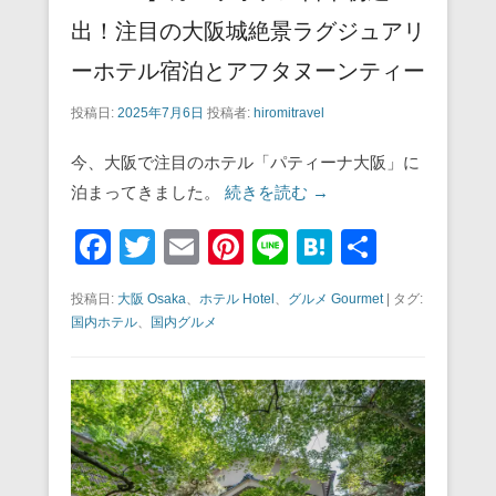
出！注目の大阪城絶景ラグジュアリ
ーホテル宿泊とアフタヌーンティー
投稿日:
2025年7月6日
投稿者:
hiromitravel
今、大阪で注目のホテル「パティーナ大阪」に
泊まってきました。
続きを読む →
F
T
E
Pi
Li
H
共
a
wi
m
nt
n
at
有
投稿日:
大阪 Osaka
、
ホテル Hotel
、
グルメ Gourmet
|
タグ:
c
tt
ail
er
e
e
国内ホテル
、
国内グルメ
e
er
e
n
b
st
a
o
o
k