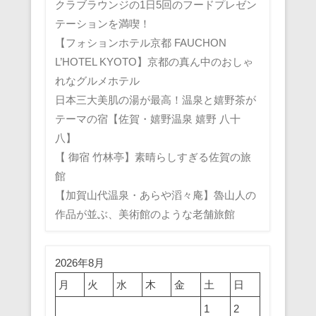
クラブラウンジの1日5回のフードプレゼン
テーションを満喫！
【フォションホテル京都 FAUCHON
L’HOTEL KYOTO】京都の真ん中のおしゃ
れなグルメホテル
日本三大美肌の湯が最高！温泉と嬉野茶が
テーマの宿【佐賀・嬉野温泉 嬉野 八十
八】
【 御宿 竹林亭】素晴らしすぎる佐賀の旅
館
【加賀山代温泉・あらや滔々庵】魯山人の
作品が並ぶ、美術館のような老舗旅館
2026年8月
月
火
水
木
金
土
日
1
2