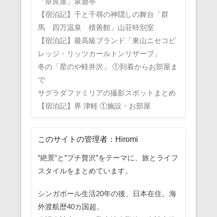
「奈良屋」泉遊亭
【宿泊記】千と千尋の神隠しの舞台「群
馬 四万温泉 積善館」山荘特別室
【宿泊記】最高級ブランド「東山ニセコビ
レッジ・リッツカールトンリザーブ」
冬の「星のや軽井沢」 ①到着からお部屋ま
で
サグラダファミリアの撮影スポットまとめ
【宿泊記】界 津軽 ①施設・お部屋
このサイトの管理者：Hiromi
”絶景”と”プチ贅沢”をテーマに、旅とライフ
スタイルをまとめています。
シンガポール生活20年の後、日本在住。海
外渡航歴40カ国超。