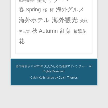
星野リゾート
星のや軽井沢
春 Spring
海外グルメ
桜
梅
海外観光
海外ホテル
犬旅
秋 Autumn
紅葉
紫陽花
界出雲
花
著作権表示 © 2026年
大人のための絶景アドベンチャー
All
Rights Reserved.
Catch Kathmandu by
Catch Themes