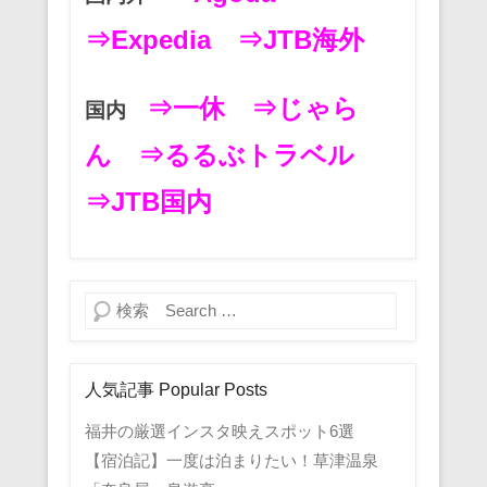
⇒Expedia
⇒JTB海外
⇒一休
⇒じゃら
国内
ん
⇒るるぶトラベル
⇒JTB国内
検索
人気記事 Popular Posts
福井の厳選インスタ映えスポット6選
【宿泊記】一度は泊まりたい！草津温泉