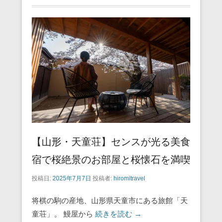
【山形・天童荘】センスが光る美食
宿で桜絶景のお部屋と桜懐石を満喫
投稿日:
2025年7月7日
投稿者:
hiromitravel
将棋の駒の産地、山形県天童市にある旅館「天
童荘」。 鰻屋から
続きを読む →