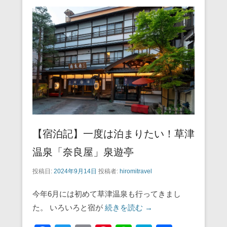
b
st
a
o
o
k
【宿泊記】一度は泊まりたい！草津
温泉「奈良屋」泉遊亭
投稿日:
2024年9月14日
投稿者:
hiromitravel
今年6月には初めて草津温泉も行ってきまし
た。 いろいろと宿が
続きを読む →