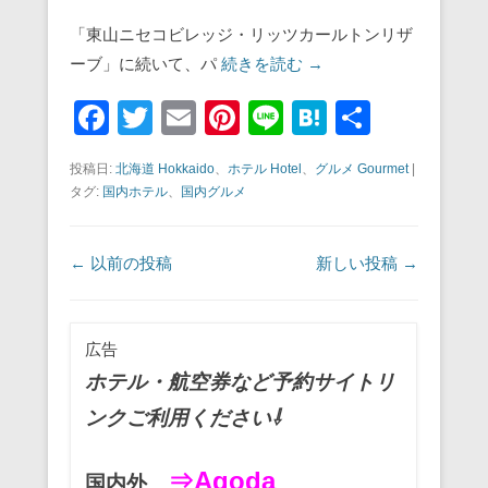
「東山ニセコビレッジ・リッツカールトンリザ
ーブ」に続いて、パ
続きを読む →
F
T
E
Pi
Li
H
共
a
wi
m
nt
n
at
有
投稿日:
北海道 Hokkaido
、
ホテル Hotel
、
グルメ Gourmet
|
c
tt
ail
er
e
e
タグ:
国内ホテル
、
国内グルメ
e
er
e
n
b
st
a
投稿ナビゲーション
←
以前の投稿
新しい投稿
→
o
o
広告
k
ホテル・航空券など予約サイトリ
ンクご利用ください⇩
⇒Agoda
国内外