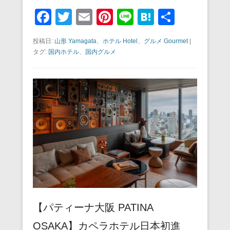
F
T
E
Pi
Li
H
共
a
wi
m
nt
n
at
有
投稿日:
山形 Yamagata
、
ホテル Hotel
、
グルメ Gourmet
|
c
tt
ail
er
e
e
タグ:
国内ホテル
、
国内グルメ
e
er
e
n
b
st
a
o
o
k
【パティーナ大阪 PATINA
OSAKA】カペラホテル日本初進