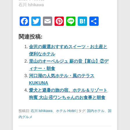
石川 Ishikawa
F
T
E
Pi
Li
H
共
a
wi
m
nt
n
at
有
関連投稿:
c
tt
ail
er
e
e
e
er
e
n
金沢の厳選おすすめスイーツ・お土産と
便利なホテル
b
st
a
里山のオーベルジュ 薪の音【富山】②デ
o
ィナー・朝食
o
河口湖の人気ホテル・風のテラス
KUKUNA
k
愛犬と避暑の旅の宿、ホテル＆リゾート
狗賓 大山 ④ワンちゃんのお食事と朝食
投稿日:
石川 Ishikawa
、
ホテル Hotel
|
タグ:
国内ホテル
、
国
内グルメ