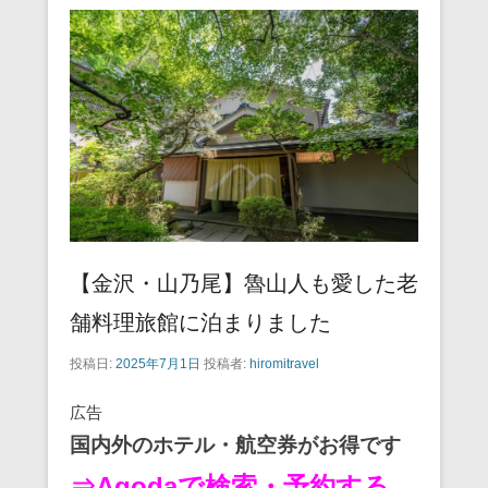
【金沢・山乃尾】魯山人も愛した老
舗料理旅館に泊まりました
投稿日:
2025年7月1日
投稿者:
hiromitravel
広告
国内外のホテル・航空券がお得です
⇒Agodaで検索・予約する