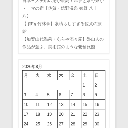
日本三大美肌の湯が最高！温泉と嬉野茶が
テーマの宿【佐賀・嬉野温泉 嬉野 八十
八】
【 御宿 竹林亭】素晴らしすぎる佐賀の旅
館
【加賀山代温泉・あらや滔々庵】魯山人の
作品が並ぶ、美術館のような老舗旅館
2026年8月
月
火
水
木
金
土
日
1
2
3
4
5
6
7
8
9
10
11
12
13
14
15
16
17
18
19
20
21
22
23
24
25
26
27
28
29
30