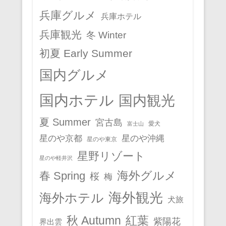
兵庫グルメ
兵庫ホテル
兵庫観光
冬 Winter
初夏 Early Summer
国内グルメ
国内ホテル
国内観光
夏 Summer
宮古島
愛犬
富士山
星のや京都
星のや沖縄
星のや東京
星野リゾート
星のや軽井沢
春 Spring
海外グルメ
桜
梅
海外観光
海外ホテル
犬旅
秋 Autumn
紅葉
紫陽花
界出雲