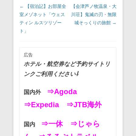
投稿ナビゲーション
←
【宿泊記】お部屋全
【会津芦ノ牧温泉・大
室メゾネット「ウェス
川荘】鬼滅の刃・無限
ティン ルスツリゾー
城そっくりの旅館
→
ト」
広告
ホテル・航空券など予約サイトリ
ンクご利用ください⇩
⇒Agoda
国内外
⇒Expedia
⇒JTB海外
⇒一休
⇒じゃら
国内