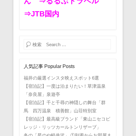
ん
⇒るるぶトラベル
⇒JTB国内
検索
人気記事 Popular Posts
福井の厳選インスタ映えスポット6選
【宿泊記】一度は泊まりたい！草津温泉
「奈良屋」泉遊亭
【宿泊記】千と千尋の神隠しの舞台「群
馬 四万温泉 積善館」山荘特別室
【宿泊記】最高級ブランド「東山ニセコビ
レッジ・リッツカールトンリザーブ」
冬の「星のや軽井沢」 ①到着からお部屋ま