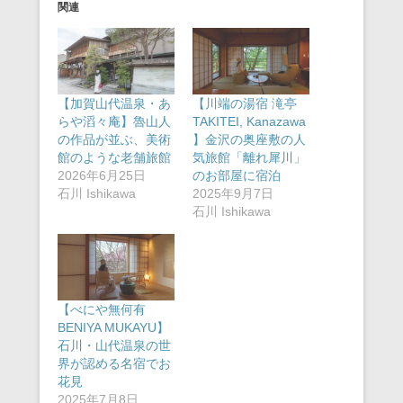
関連
【加賀山代温泉・あ
【川端の湯宿 滝亭
らや滔々庵】魯山人
TAKITEI, Kanazawa
の作品が並ぶ、美術
】金沢の奥座敷の人
館のような老舗旅館
気旅館「離れ犀川」
2026年6月25日
のお部屋に宿泊
石川 Ishikawa
2025年9月7日
石川 Ishikawa
【べにや無何有
BENIYA MUKAYU】
石川・山代温泉の世
界が認める名宿でお
花見
2025年7月8日