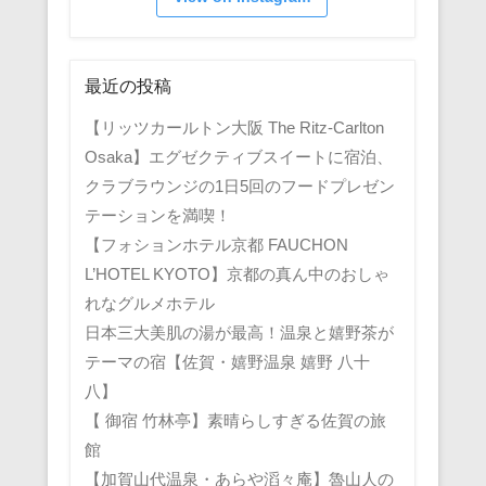
最近の投稿
【リッツカールトン大阪 The Ritz-Carlton
Osaka】エグゼクティブスイートに宿泊、
クラブラウンジの1日5回のフードプレゼン
テーションを満喫！
【フォションホテル京都 FAUCHON
L’HOTEL KYOTO】京都の真ん中のおしゃ
れなグルメホテル
日本三大美肌の湯が最高！温泉と嬉野茶が
テーマの宿【佐賀・嬉野温泉 嬉野 八十
八】
【 御宿 竹林亭】素晴らしすぎる佐賀の旅
館
【加賀山代温泉・あらや滔々庵】魯山人の