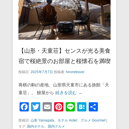
k
【山形・天童荘】センスが光る美食
宿で桜絶景のお部屋と桜懐石を満喫
投稿日:
2025年7月7日
投稿者:
hiromitravel
将棋の駒の産地、山形県天童市にある旅館「天
童荘」。 鰻屋から
続きを読む →
F
T
E
Pi
Li
H
共
a
wi
m
nt
n
at
有
投稿日:
山形 Yamagata
、
ホテル Hotel
、
グルメ Gourmet
|
c
tt
ail
er
e
e
タグ:
国内ホテル
、
国内グルメ