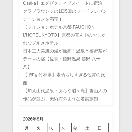
Osaka】エグゼクティブスイートに宿泊、
クラブラウンジの1日5回のフードプレゼン
テーションを満喫！
【フォションホテル京都 FAUCHON
L’HOTEL KYOTO】京都の真ん中のおしゃ
れなグルメホテル
日本三大美肌の湯が最高！温泉と嬉野茶が
テーマの宿【佐賀・嬉野温泉 嬉野 八十
八】
【 御宿 竹林亭】素晴らしすぎる佐賀の旅
館
【加賀山代温泉・あらや滔々庵】魯山人の
作品が並ぶ、美術館のような老舗旅館
2026年8月
月
火
水
木
金
土
日