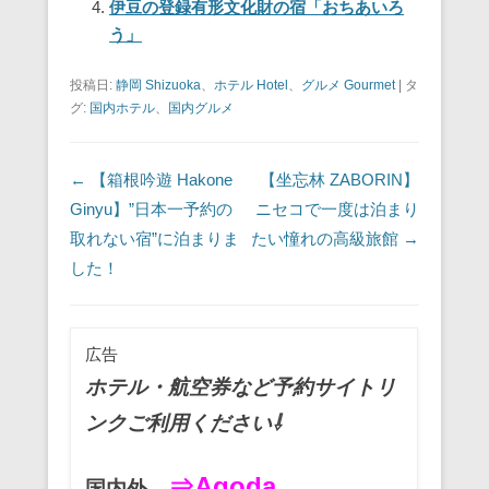
伊豆の登録有形文化財の宿「おちあいろ
う」
投稿日:
静岡 Shizuoka
、
ホテル Hotel
、
グルメ Gourmet
|
タ
グ:
国内ホテル
、
国内グルメ
投稿ナビゲーション
←
【箱根吟遊 Hakone
【坐忘林 ZABORIN】
Ginyu】”日本一予約の
ニセコで一度は泊まり
取れない宿”に泊まりま
たい憧れの高級旅館
→
した！
広告
ホテル・航空券など予約サイトリ
ンクご利用ください⇩
⇒Agoda
国内外