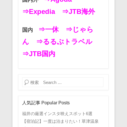
⇒Expedia
⇒JTB海外
⇒一休
⇒じゃら
国内
ん
⇒るるぶトラベル
⇒JTB国内
検索
人気記事 Popular Posts
福井の厳選インスタ映えスポット6選
【宿泊記】一度は泊まりたい！草津温泉