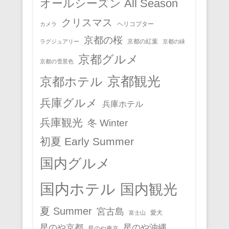
オールシーズン All Season
クリスマス
ヘリコプター
カメラ
京都の桜
京都の紅葉
ラグジュアリー
京都の緑
京都グルメ
京都の雪景色
京都観光
京都ホテル
兵庫グルメ
兵庫ホテル
兵庫観光
冬 Winter
初夏 Early Summer
国内グルメ
国内ホテル
国内観光
夏 Summer
宮古島
愛犬
富士山
星のや京都
星のや沖縄
星のや東京