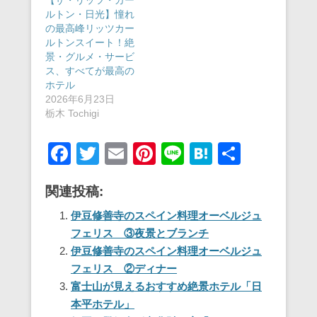
【ザ・リッツ・カー
ルトン・日光】憧れ
の最高峰リッツカー
ルトンスイート！絶
景・グルメ・サービ
ス、すべてが最高の
ホテル
2026年6月23日
栃木 Tochigi
F
T
E
Pi
Li
H
共
a
wi
m
nt
n
at
有
関連投稿:
c
tt
ail
er
e
e
e
er
e
n
伊豆修善寺のスペイン料理オーベルジュ
フェリス ③夜景とブランチ
b
st
a
伊豆修善寺のスペイン料理オーベルジュ
o
フェリス ②ディナー
o
富士山が見えるおすすめ絶景ホテル「日
本平ホテル」
k