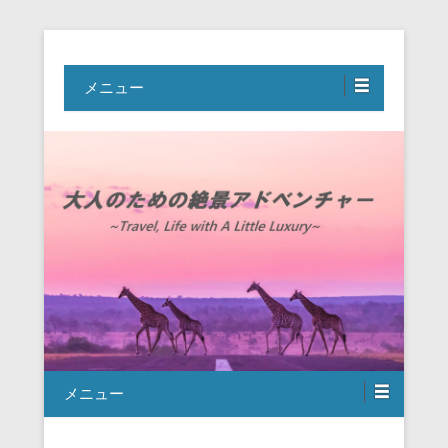
Travel, Life with A Little Luxury
大人のための絶景アドベンチャー
メニュー
メニュー