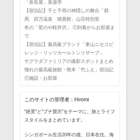
「奈良屋」泉遊亭
【宿泊記】千と千尋の神隠しの舞台「群
馬 四万温泉 積善館」山荘特別室
冬の「星のや軽井沢」 ①到着からお部屋ま
で
【宿泊記】最高級ブランド「東山ニセコビ
レッジ・リッツカールトンリザーブ」
サグラダファミリアの撮影スポットまとめ
憧れの最高級旅館・熊本「竹ふえ」宿泊記
①施設・お部屋
このサイトの管理者：Hiromi
”絶景”と”プチ贅沢”をテーマに、旅とライフ
スタイルをまとめています。
シンガポール生活20年の後、日本在住。海