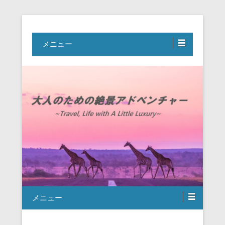
Travel, Life with A Little Luxury
大人のための絶景アドベンチャー
メニュー
メニュー