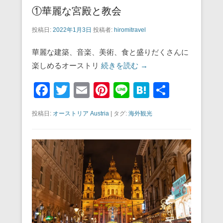
①華麗な宮殿と教会
投稿日:
2022年1月3日
投稿者:
hiromitravel
華麗な建築、音楽、美術、食と盛りだくさんに
楽しめるオーストリ
続きを読む →
F
T
E
Pi
Li
H
共
a
wi
m
nt
n
at
有
投稿日:
オーストリア Austria
|
タグ:
海外観光
c
tt
ail
er
e
e
e
er
e
n
b
st
a
o
o
k