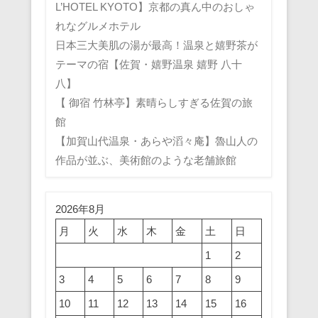
L’HOTEL KYOTO】京都の真ん中のおしゃ
れなグルメホテル
日本三大美肌の湯が最高！温泉と嬉野茶が
テーマの宿【佐賀・嬉野温泉 嬉野 八十
八】
【 御宿 竹林亭】素晴らしすぎる佐賀の旅
館
【加賀山代温泉・あらや滔々庵】魯山人の
作品が並ぶ、美術館のような老舗旅館
2026年8月
月
火
水
木
金
土
日
1
2
3
4
5
6
7
8
9
10
11
12
13
14
15
16