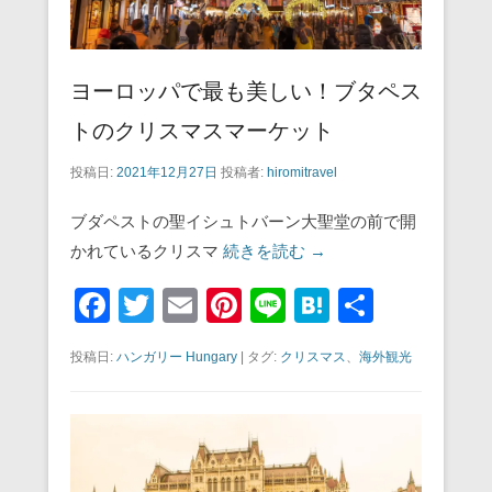
ヨーロッパで最も美しい！ブタペス
トのクリスマスマーケット
投稿日:
2021年12月27日
投稿者:
hiromitravel
ブダペストの聖イシュトバーン大聖堂の前で開
かれているクリスマ
続きを読む →
F
T
E
Pi
Li
H
共
a
wi
m
nt
n
at
有
投稿日:
ハンガリー Hungary
|
タグ:
クリスマス
、
海外観光
c
tt
ail
er
e
e
e
er
e
n
b
st
a
o