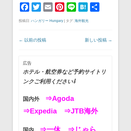
F
T
E
Pi
Li
H
共
a
wi
m
nt
n
at
有
投稿日:
ハンガリー Hungary
|
タグ:
海外観光
c
tt
ail
er
e
e
e
er
e
n
投稿ナビゲーション
←
以前の投稿
新しい投稿
→
b
st
a
o
o
広告
k
ホテル・航空券など予約サイトリ
ンクご利用ください⇩
⇒Agoda
国内外
⇒Expedia
⇒JTB海外
⇒一休
⇒じゃら
国内