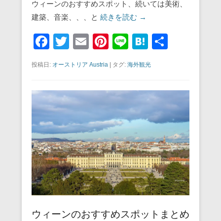
ウィーンのおすすめスポット、続いては美術、
建築、音楽、、、と
続きを読む →
F
T
E
Pi
Li
H
共
a
wi
m
nt
n
at
有
投稿日:
オーストリア Austria
|
タグ:
海外観光
c
tt
ail
er
e
e
e
er
e
n
b
st
a
o
o
k
ウィーンのおすすめスポットまとめ