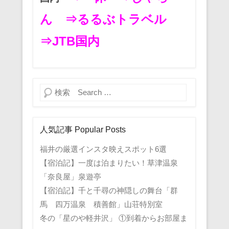
ん
⇒るるぶトラベル
⇒JTB国内
検索
人気記事 Popular Posts
福井の厳選インスタ映えスポット6選
【宿泊記】一度は泊まりたい！草津温泉
「奈良屋」泉遊亭
【宿泊記】千と千尋の神隠しの舞台「群
馬 四万温泉 積善館」山荘特別室
冬の「星のや軽井沢」 ①到着からお部屋ま