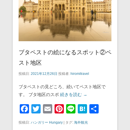
o
k
ブタペストの絵になるスポット②ペ
スト地区
投稿日:
2021年12月26日
投稿者:
hiromitravel
ブタペストの見どころ、続いてペスト地区で
す。 ブタ地区のスポ
続きを読む →
F
T
E
Pi
Li
H
共
a
wi
m
nt
n
at
有
投稿日:
ハンガリー Hungary
|
タグ:
海外観光
c
tt
ail
er
e
e