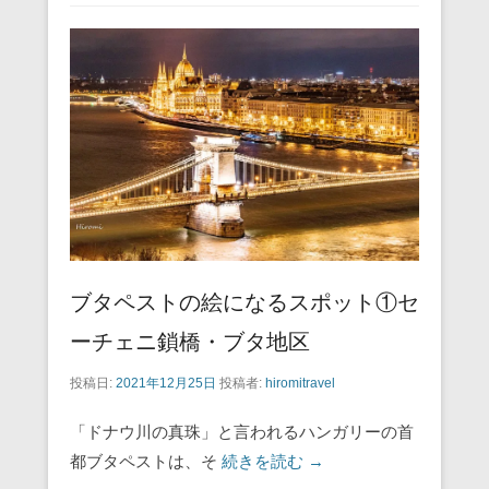
e
er
e
n
b
st
a
o
o
k
ブタペストの絵になるスポット①セ
ーチェニ鎖橋・ブタ地区
投稿日:
2021年12月25日
投稿者:
hiromitravel
「ドナウ川の真珠」と言われるハンガリーの首
都ブタペストは、そ
続きを読む →