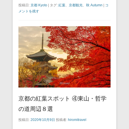
a
wi
m
nt
n
at
有
投稿日:
京都 Kyoto
|
タグ:
紅葉
、
京都観光
、
秋 Autumn
|
コ
c
tt
ail
er
e
e
メントを残す
e
er
e
n
b
st
a
o
o
k
京都の紅葉スポット ④東山・哲学
の道周辺８選
投稿日:
2020年10月9日
投稿者:
hiromitravel