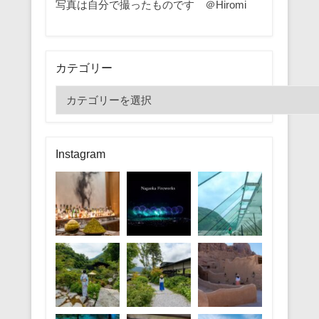
写真は自分で撮ったものです ＠Hiromi
カテゴリー
カ
テ
ゴ
リ
Instagram
ー