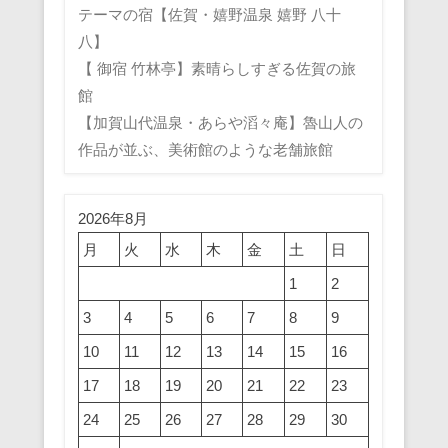
テーマの宿【佐賀・嬉野温泉 嬉野 八十
八】
【 御宿 竹林亭】素晴らしすぎる佐賀の旅
館
【加賀山代温泉・あらや滔々庵】魯山人の
作品が並ぶ、美術館のような老舗旅館
2026年8月
月
火
水
木
金
土
日
1
2
3
4
5
6
7
8
9
10
11
12
13
14
15
16
17
18
19
20
21
22
23
24
25
26
27
28
29
30