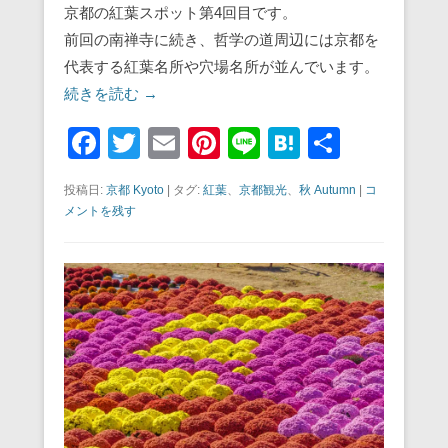
京都の紅葉スポット第4回目です。
前回の南禅寺に続き、哲学の道周辺には京都を
代表する紅葉名所や穴場名所が並んでいます。
続きを読む →
F
T
E
Pi
Li
H
共
a
wi
m
nt
n
at
有
投稿日:
京都 Kyoto
|
タグ:
紅葉
、
京都観光
、
秋 Autumn
|
コ
c
tt
ail
er
e
e
メントを残す
e
er
e
n
b
st
a
o
o
k