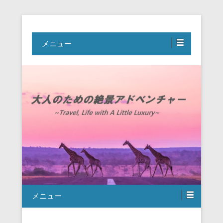
Travel, Life with A Little Luxury
大人のための絶景アドベンチャー
メニュー
メニュー