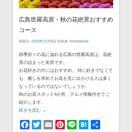
広島世羅高原・秋の花絶景おすすめ
コース
投稿日:
2020年10月8日
投稿者:
hiromitravel
四季折々の花に溢れる広島の世羅高原は、花絶
景の詰まった名所です。
お花好きの方にはおすすめ。 特に好きでなくて
も、癒しを求めてお花を見に出かける人は多く
なっているのではないでしょうか。
秋のお花スポット4か所、グルメ情報付きでご
紹介します。
続きを読む →
F
T
E
Pi
Li
H
共