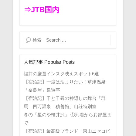
⇒JTB国内
検索
人気記事 Popular Posts
福井の厳選インスタ映えスポット6選
【宿泊記】一度は泊まりたい！草津温泉
「奈良屋」泉遊亭
【宿泊記】千と千尋の神隠しの舞台「群
馬 四万温泉 積善館」山荘特別室
冬の「星のや軽井沢」 ①到着からお部屋ま
で
【宿泊記】最高級ブランド「東山ニセコビ