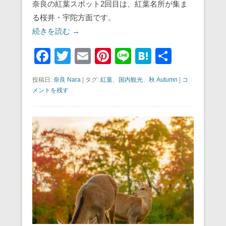
奈良の紅葉スポット2回目は、紅葉名所が集ま
る桜井・宇陀方面です。
続きを読む →
F
T
E
Pi
Li
H
共
a
wi
m
nt
n
at
有
投稿日:
奈良 Nara
|
タグ:
紅葉
、
国内観光
、
秋 Autumn
|
コ
c
tt
ail
er
e
e
メントを残す
e
er
e
n
b
st
a
o
o
k