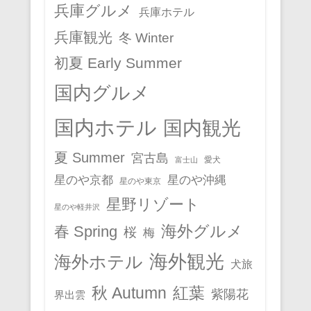
兵庫グルメ
兵庫ホテル
兵庫観光
冬 Winter
初夏 Early Summer
国内グルメ
国内ホテル
国内観光
夏 Summer
宮古島
愛犬
富士山
星のや京都
星のや沖縄
星のや東京
星野リゾート
星のや軽井沢
春 Spring
海外グルメ
桜
梅
海外観光
海外ホテル
犬旅
秋 Autumn
紅葉
紫陽花
界出雲