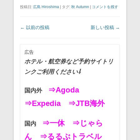
a
wi
m
nt
n
at
有
投稿日:
広島 Hiroshima
|
タグ:
秋 Autumn
|
コメントを残す
c
tt
ail
er
e
e
e
er
e
n
投稿ナビゲーション
←
以前の投稿
新しい投稿
→
b
st
a
o
o
広告
k
ホテル・航空券など予約サイトリ
ンクご利用ください⇩
⇒Agoda
国内外
⇒Expedia
⇒JTB海外
⇒一休
⇒じゃら
国内
ん
⇒るるぶトラベル