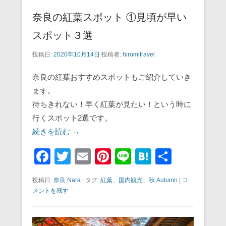
奈良の紅葉スポット ①見頃が早い
スポット３選
投稿日:
2020年10月14日
投稿者:
hiromitravel
奈良の紅葉おすすめスポットもご紹介していき
ます。
待ちきれない！早く紅葉が見たい！という時に
行くスポット2選です。
続きを読む →
F
T
E
Pi
Li
H
共
a
wi
m
nt
n
at
有
投稿日:
奈良 Nara
|
タグ:
紅葉
、
国内観光
、
秋 Autumn
|
コ
c
tt
ail
er
e
e
メントを残す
e
er
e
n
b
st
a