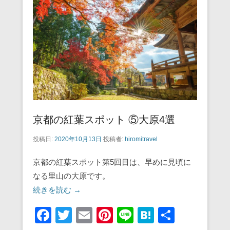
o
o
k
京都の紅葉スポット ⑤大原4選
投稿日:
2020年10月13日
投稿者:
hiromitravel
京都の紅葉スポット第5回目は、早めに見頃に
なる里山の大原です。
続きを読む →
F
T
E
Pi
Li
H
共