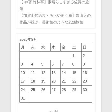
【 御宿 竹林亭】素晴らしすぎる佐賀の旅
館
【加賀山代温泉・あらや滔々庵】魯山人の
作品が並ぶ、美術館のような老舗旅館
2026年8月
月
火
水
木
金
土
日
1
2
3
4
5
6
7
8
9
10
11
12
13
14
15
16
17
18
19
20
21
22
23
24
25
26
27
28
29
30
31
« 6月