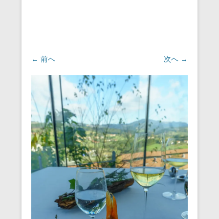
← 前へ
次へ →