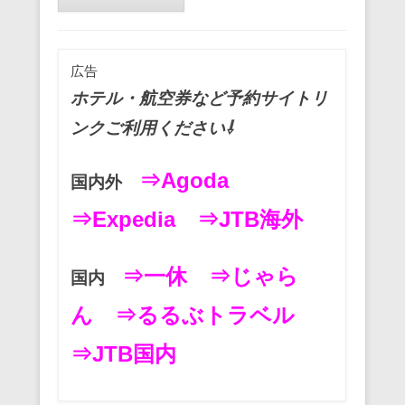
広告
ホテル・航空券など予約サイトリ
ンクご利用ください⇩
⇒Agoda
国内外
⇒Expedia
⇒JTB海外
⇒一休
⇒じゃら
国内
ん
⇒るるぶトラベル
⇒JTB国内