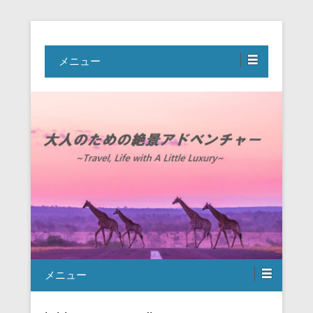
Travel, Life with A Little Luxury
大人のための絶景アドベンチャー
メニュー
メニュー