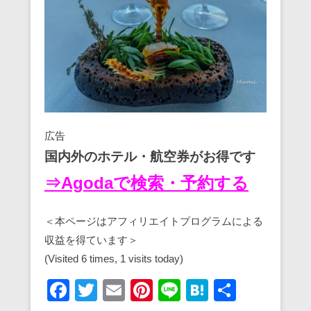
広告
国内外のホテル・航空券がお得です
⇒Agodaで検索・予約する
＜本ページはアフィリエイトプログラムによる
収益を得ています＞
(Visited 6 times, 1 visits today)
F
T
E
Pi
Li
H
共