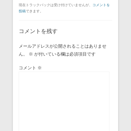
a
wi
m
nt
n
at
有
現在トラックバックは受け付けていませんが、
コメントを
c
tt
ail
er
e
e
投稿
できます。
e
er
e
n
b
st
a
コメントを残す
o
o
メールアドレスが公開されることはありませ
ん。
※
k
が付いている欄は必須項目です
コメント
※