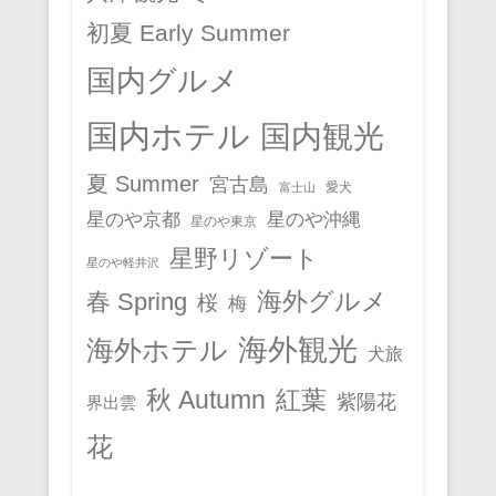
初夏 Early Summer
国内グルメ
国内ホテル
国内観光
夏 Summer
宮古島
愛犬
富士山
星のや京都
星のや沖縄
星のや東京
星野リゾート
星のや軽井沢
春 Spring
海外グルメ
桜
梅
海外観光
海外ホテル
犬旅
秋 Autumn
紅葉
紫陽花
界出雲
花