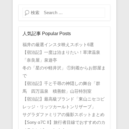
検索
人気記事 Popular Posts
福井の厳選インスタ映えスポット6選
【宿泊記】一度は泊まりたい！草津温泉
「奈良屋」泉遊亭
冬の「星のや軽井沢」 ①到着からお部屋ま
で
【宿泊記】千と千尋の神隠しの舞台「群
馬 四万温泉 積善館」山荘特別室
【宿泊記】最高級ブランド「東山ニセコビ
レッジ・リッツカールトンリザーブ」
サグラダファミリアの撮影スポットまとめ
【Sony α7C II】旅行者目線でおすすめのカ