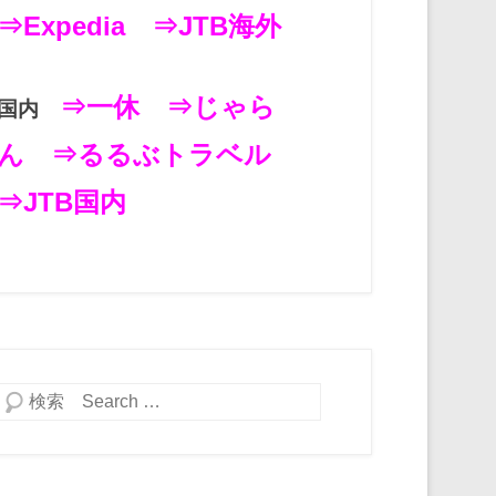
⇒Expedia
⇒JTB海外
⇒一休
⇒じゃら
国内
ん
⇒るるぶトラベル
⇒JTB国内
検索