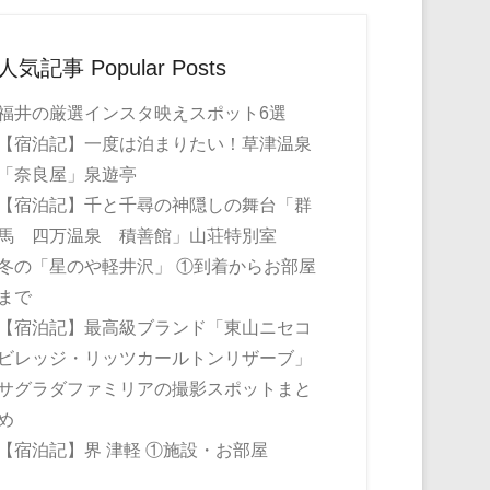
人気記事 Popular Posts
福井の厳選インスタ映えスポット6選
【宿泊記】一度は泊まりたい！草津温泉
「奈良屋」泉遊亭
【宿泊記】千と千尋の神隠しの舞台「群
馬 四万温泉 積善館」山荘特別室
冬の「星のや軽井沢」 ①到着からお部屋
まで
【宿泊記】最高級ブランド「東山ニセコ
ビレッジ・リッツカールトンリザーブ」
サグラダファミリアの撮影スポットまと
め
【宿泊記】界 津軽 ①施設・お部屋