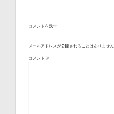
e
er
e
n
b
st
a
o
コメントを残す
o
k
メールアドレスが公開されることはありません
コメント
※