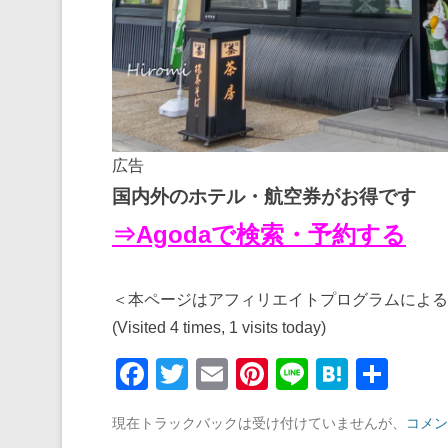
広告
国内外のホテル・航空券がお得です
⇒Agodaで検索・予約する
＜本ページはアフィリエイトプログラムによる
(Visited 4 times, 1 visits today)
F
T
E
Pi
Li
H
共
a
wi
m
nt
n
at
有
現在トラックバックは受け付けていませんが、
コメン
c
tt
ail
er
e
e