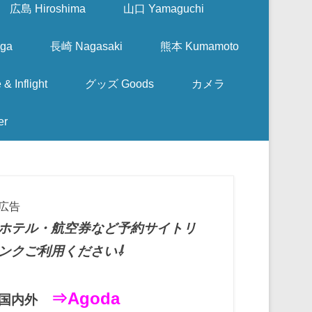
広島 Hiroshima
山口 Yamaguchi
ga
長崎 Nagasaki
熊本 Kumamoto
nflight
グッズ Goods
カメラ
er
広告
ホテル・航空券など予約サイトリ
ンクご利用ください⇩
⇒Agoda
国内外