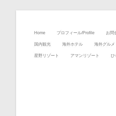
Travel, Life with A Little Luxury
大人のための絶景ア
Home
プロフィール/Profile
お問合
国内観光
海外ホテル
海外グルメ
星野リゾート
アマンリゾート
ひ