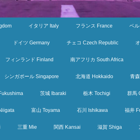
gdom
イタリア Italy
フランス France
ベルギ
ドイツ Germany
チェコ Czech Republic
オ
フィンランド Finland
南アフリカ South Africa
シンガポール Singapore
北海道 Hokkaido
青森 
ukushima
茨城 Ibaraki
栃木 Tochigi
群馬 
iigata
富山 Toyama
石川 Ishikawa
福井 Fu
i
三重 Mie
関西 Kansai
滋賀 Shiga