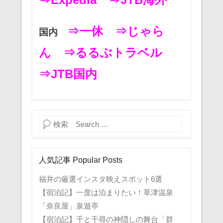
⇒一休
⇒じゃら
国内
ん
⇒るるぶトラベル
⇒JTB国内
検索
人気記事 Popular Posts
福井の厳選インスタ映えスポット6選
【宿泊記】一度は泊まりたい！草津温泉
「奈良屋」泉遊亭
【宿泊記】千と千尋の神隠しの舞台「群