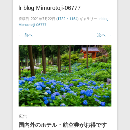
lr blog Mimurotoji-06777
投稿日:
2021年7月22日
(
1732 × 1154
) ギャラリー:
lr blog
Mimurotoji-06777
← 前へ
次へ →
広告
国内外のホテル・航空券がお得です