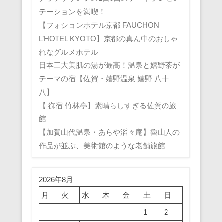
テーションを満喫！
【フォションホテル京都 FAUCHON
L’HOTEL KYOTO】京都の真ん中のおしゃ
れなグルメホテル
日本三大美肌の湯が最高！温泉と嬉野茶が
テーマの宿【佐賀・嬉野温泉 嬉野 八十
八】
【 御宿 竹林亭】素晴らしすぎる佐賀の旅
館
【加賀山代温泉・あらや滔々庵】魯山人の
作品が並ぶ、美術館のような老舗旅館
2026年8月
月
火
水
木
金
土
日
1
2