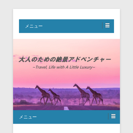
Travel, Life with A Little Luxury
大人のための絶景アドベンチャー
メニュー
メニュー