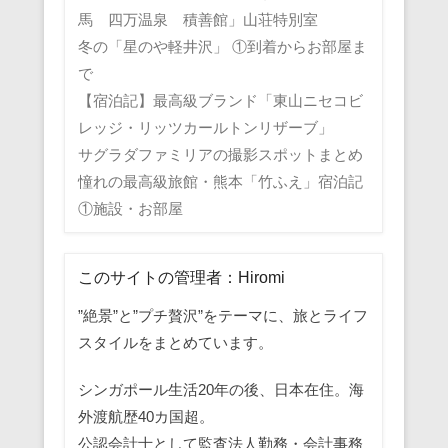
馬 四万温泉 積善館」山荘特別室
冬の「星のや軽井沢」 ①到着からお部屋ま
で
【宿泊記】最高級ブランド「東山ニセコビ
レッジ・リッツカールトンリザーブ」
サグラダファミリアの撮影スポットまとめ
憧れの最高級旅館・熊本「竹ふえ」宿泊記
①施設・お部屋
このサイトの管理者：Hiromi
”絶景”と”プチ贅沢”をテーマに、旅とライフ
スタイルをまとめています。
シンガポール生活20年の後、日本在住。海
外渡航歴40カ国超。
公認会計士として監査法人勤務・会計事務