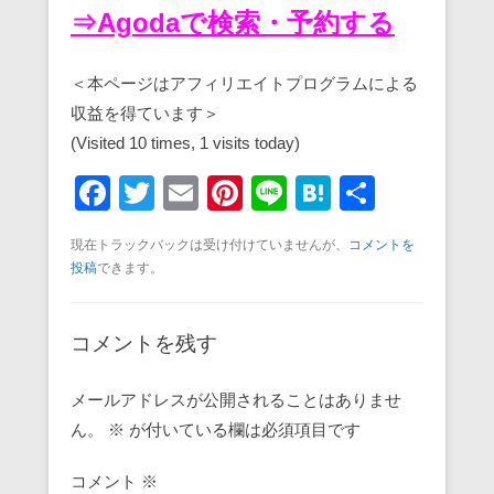
⇒Agodaで検索・予約する
＜本ページはアフィリエイトプログラムによる
収益を得ています＞
(Visited 10 times, 1 visits today)
F
T
E
Pi
Li
H
共
a
wi
m
nt
n
at
有
現在トラックバックは受け付けていませんが、
コメントを
c
tt
ail
er
e
e
投稿
できます。
e
er
e
n
b
st
a
コメントを残す
o
o
メールアドレスが公開されることはありませ
ん。
※
k
が付いている欄は必須項目です
コメント
※