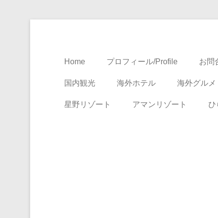
Travel, Life with A Little Luxury
大人のための絶景ア
Home
プロフィール/Profile
お問合
国内観光
海外ホテル
海外グルメ
星野リゾート
アマンリゾート
ひ