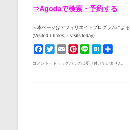
⇒Agodaで検索・予約する
＜本ページはアフィリエイトプログラムによる
(Visited 1 times, 1 visits today)
F
T
E
Pi
Li
H
共
a
wi
m
nt
n
at
有
コメント・トラックバックは受け付けていません。
c
tt
ail
er
e
e
e
er
e
n
b
st
a
o
o
k