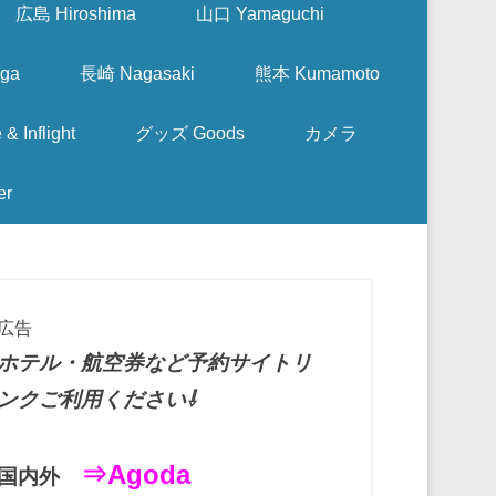
広島 Hiroshima
山口 Yamaguchi
ga
長崎 Nagasaki
熊本 Kumamoto
nflight
グッズ Goods
カメラ
er
広告
ホテル・航空券など予約サイトリ
ンクご利用ください⇩
⇒Agoda
国内外