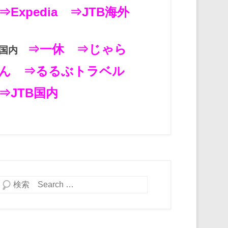
⇒Expedia
⇒JTB海外
⇒一休
⇒じゃら
国内
ん
⇒るるぶトラベル
⇒JTB国内
検索