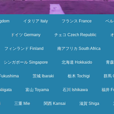
gdom
イタリア Italy
フランス France
ベルギ
ドイツ Germany
チェコ Czech Republic
オ
フィンランド Finland
南アフリカ South Africa
シンガポール Singapore
北海道 Hokkaido
青森 
ukushima
茨城 Ibaraki
栃木 Tochigi
群馬 
iigata
富山 Toyama
石川 Ishikawa
福井 Fu
i
三重 Mie
関西 Kansai
滋賀 Shiga