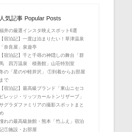
人気記事 Popular Posts
福井の厳選インスタ映えスポット6選
【宿泊記】一度は泊まりたい！草津温泉
「奈良屋」泉遊亭
【宿泊記】千と千尋の神隠しの舞台「群
馬 四万温泉 積善館」山荘特別室
冬の「星のや軽井沢」 ①到着からお部屋
まで
【宿泊記】最高級ブランド「東山ニセコ
ビレッジ・リッツカールトンリザーブ」
サグラダファミリアの撮影スポットまと
め
憧れの最高級旅館・熊本「竹ふえ」宿泊
記①施設・お部屋