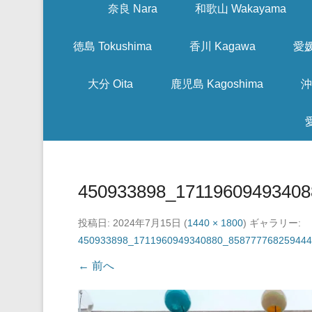
奈良 Nara
和歌山 Wakayama
徳島 Tokushima
香川 Kagawa
愛媛
大分 Oita
鹿児島 Kagoshima
沖
450933898_17119609493408
投稿日:
2024年7月15日
(
1440 × 1800
) ギャラリー:
450933898_1711960949340880_858777768259444
← 前へ