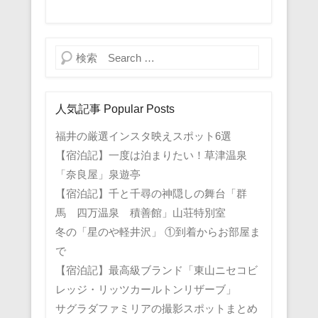
検索
人気記事 Popular Posts
福井の厳選インスタ映えスポット6選
【宿泊記】一度は泊まりたい！草津温泉
「奈良屋」泉遊亭
【宿泊記】千と千尋の神隠しの舞台「群
馬 四万温泉 積善館」山荘特別室
冬の「星のや軽井沢」 ①到着からお部屋ま
で
【宿泊記】最高級ブランド「東山ニセコビ
レッジ・リッツカールトンリザーブ」
サグラダファミリアの撮影スポットまとめ