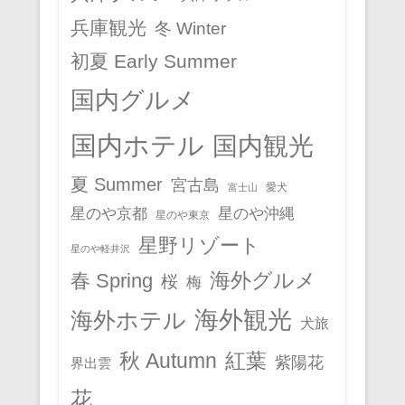
兵庫観光
冬 Winter
初夏 Early Summer
国内グルメ
国内ホテル
国内観光
夏 Summer
宮古島
愛犬
富士山
星のや京都
星のや沖縄
星のや東京
星野リゾート
星のや軽井沢
春 Spring
海外グルメ
桜
梅
海外観光
海外ホテル
犬旅
秋 Autumn
紅葉
紫陽花
界出雲
花