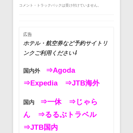
a
wi
m
nt
n
at
有
コメント・トラックバックは受け付けていません。
c
tt
ail
er
e
e
e
er
e
n
b
st
a
広告
o
ホテル・航空券など予約サイトリ
o
ンクご利用ください⇩
k
⇒Agoda
国内外
⇒Expedia
⇒JTB海外
⇒一休
⇒じゃら
国内
ん
⇒るるぶトラベル
⇒JTB国内