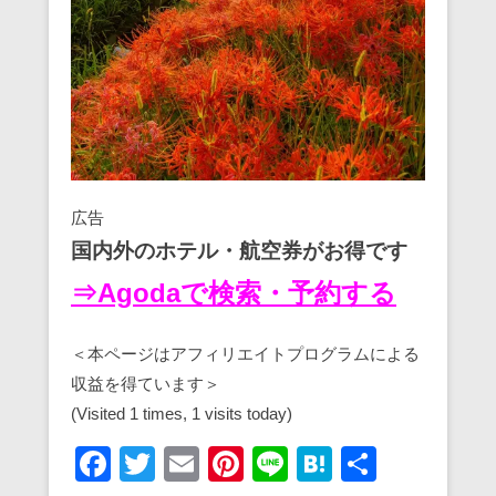
広告
国内外のホテル・航空券がお得です
⇒Agodaで検索・予約する
＜本ページはアフィリエイトプログラムによる
収益を得ています＞
(Visited 1 times, 1 visits today)
F
T
E
Pi
Li
H
共