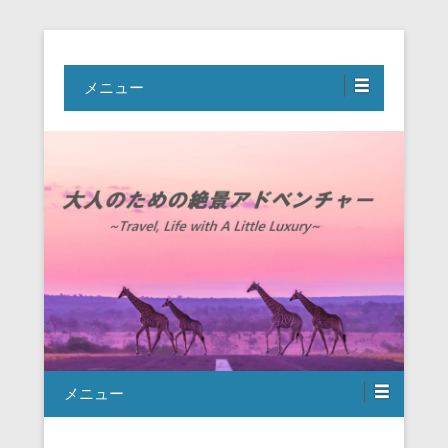
Travel, Life with A Little Luxury
大人のための絶景アドベンチャー
メニュー
メニュー