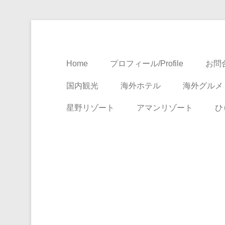
Travel, Life with A Little Luxury
大人のための絶景ア
Home
プロフィール/Profile
お問合
国内観光
海外ホテル
海外グルメ
星野リゾート
アマンリゾート
ひ