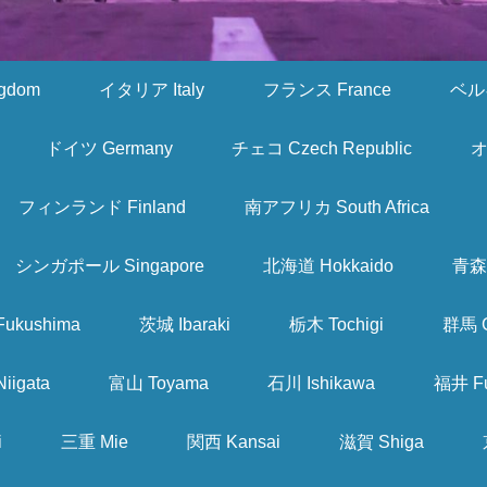
gdom
イタリア Italy
フランス France
ベルギ
ドイツ Germany
チェコ Czech Republic
オ
フィンランド Finland
南アフリカ South Africa
シンガポール Singapore
北海道 Hokkaido
青森 
ukushima
茨城 Ibaraki
栃木 Tochigi
群馬 
iigata
富山 Toyama
石川 Ishikawa
福井 Fu
i
三重 Mie
関西 Kansai
滋賀 Shiga