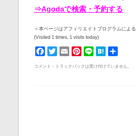
⇒Agodaで検索・予約する
＜本ページはアフィリエイトプログラムによる
(Visited 1 times, 1 visits today)
F
T
E
Pi
Li
H
共
a
wi
m
nt
n
at
有
コメント・トラックバックは受け付けていません。
c
tt
ail
er
e
e
e
er
e
n
b
st
a
o
o
k