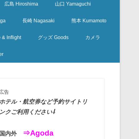
広島 Hiroshima
山口 Yamaguchi
ga
長崎 Nagasaki
熊本 Kumamoto
nflight
グッズ Goods
カメラ
er
広告
ホテル・航空券など予約サイトリ
ンクご利用ください⇩
⇒Agoda
国内外