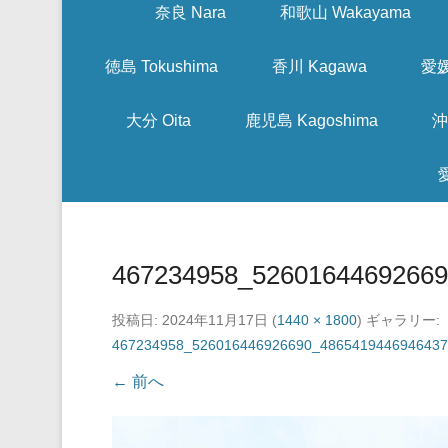
奈良 Nara
和歌山 Wakayama
徳島 Tokushima
香川 Kagawa
愛媛
大分 Oita
鹿児島 Kagoshima
沖
467234958_5260164469266
投稿日:
2024年11月17日
(
1440 × 1800
) ギャラリー:
467234958_526016446926690_4865419446946437
← 前へ