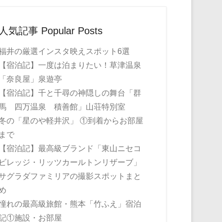
人気記事 Popular Posts
福井の厳選インスタ映えスポット6選
【宿泊記】一度は泊まりたい！草津温泉
「奈良屋」泉遊亭
【宿泊記】千と千尋の神隠しの舞台「群
馬 四万温泉 積善館」山荘特別室
冬の「星のや軽井沢」 ①到着からお部屋
まで
【宿泊記】最高級ブランド「東山ニセコ
ビレッジ・リッツカールトンリザーブ」
サグラダファミリアの撮影スポットまと
め
憧れの最高級旅館・熊本「竹ふえ」宿泊
記①施設・お部屋