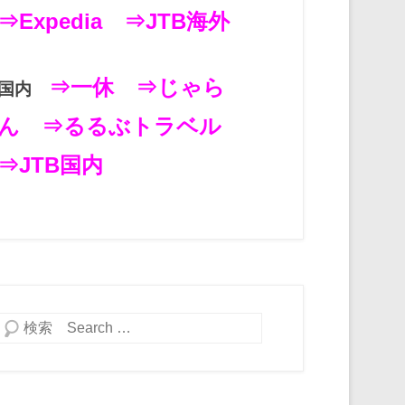
⇒Expedia
⇒JTB海外
⇒一休
⇒じゃら
国内
ん
⇒るるぶトラベル
⇒JTB国内
検索