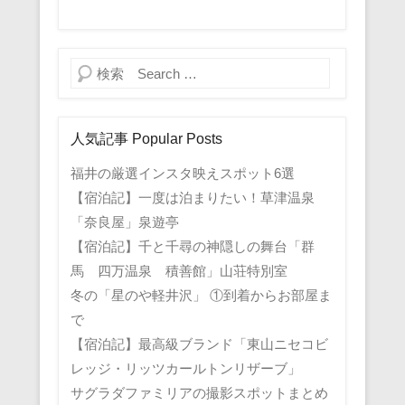
検索
人気記事 Popular Posts
福井の厳選インスタ映えスポット6選
【宿泊記】一度は泊まりたい！草津温泉
「奈良屋」泉遊亭
【宿泊記】千と千尋の神隠しの舞台「群
馬 四万温泉 積善館」山荘特別室
冬の「星のや軽井沢」 ①到着からお部屋ま
で
【宿泊記】最高級ブランド「東山ニセコビ
レッジ・リッツカールトンリザーブ」
サグラダファミリアの撮影スポットまとめ