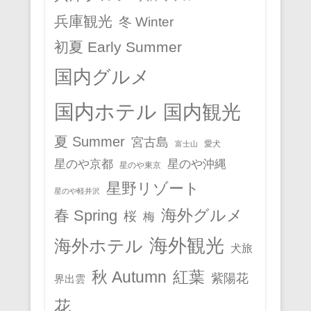
兵庫観光
冬 Winter
初夏 Early Summer
国内グルメ
国内ホテル
国内観光
夏 Summer
宮古島
愛犬
富士山
星のや京都
星のや沖縄
星のや東京
星野リゾート
星のや軽井沢
春 Spring
海外グルメ
桜
梅
海外観光
海外ホテル
犬旅
秋 Autumn
紅葉
紫陽花
界出雲
花