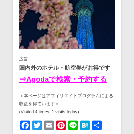
広告
国内外のホテル・航空券がお得です
⇒Agodaで検索・予約する
＜本ページはアフィリエイトプログラムによる
収益を得ています＞
(Visited 4 times, 1 visits today)
F
T
E
Pi
Li
H
共