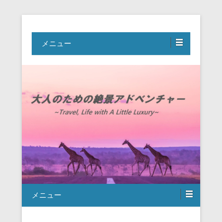
Travel, Life with A Little Luxury
大人のための絶景アドベンチャー
メニュー
メニュー