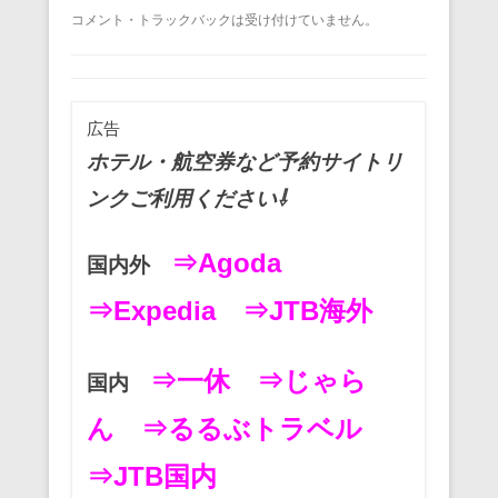
a
wi
m
nt
n
at
有
コメント・トラックバックは受け付けていません。
c
tt
ail
er
e
e
e
er
e
n
b
st
a
広告
o
ホテル・航空券など予約サイトリ
o
ンクご利用ください⇩
k
⇒Agoda
国内外
⇒Expedia
⇒JTB海外
⇒一休
⇒じゃら
国内
ん
⇒るるぶトラベル
⇒JTB国内