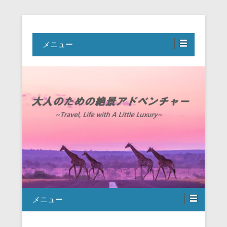
Travel, Life with A Little Luxury
大人のための絶景アドベンチャー
メニュー
メニュー