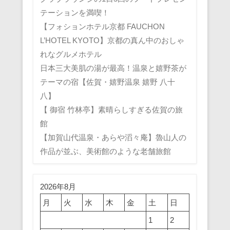
テーションを満喫！
【フォションホテル京都 FAUCHON
L’HOTEL KYOTO】京都の真ん中のおしゃ
れなグルメホテル
日本三大美肌の湯が最高！温泉と嬉野茶が
テーマの宿【佐賀・嬉野温泉 嬉野 八十
八】
【 御宿 竹林亭】素晴らしすぎる佐賀の旅
館
【加賀山代温泉・あらや滔々庵】魯山人の
作品が並ぶ、美術館のような老舗旅館
2026年8月
月
火
水
木
金
土
日
1
2