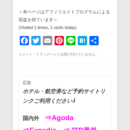
＜本ページはアフィリエイトプログラムによる
収益を得ています＞
(Visited 1 times, 1 visits today)
F
T
E
Pi
Li
H
共
a
wi
m
nt
n
at
有
コメント・トラックバックは受け付けていません。
c
tt
ail
er
e
e
e
er
e
n
b
st
a
広告
o
ホテル・航空券など予約サイトリ
o
ンクご利用ください⇩
k
⇒Agoda
国内外