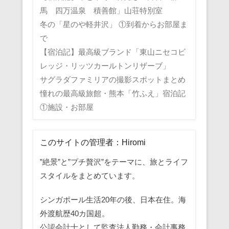
馬 四万温泉 積善館」山荘特別室
冬の「星のや軽井沢」 ①到着からお部屋ま
で
【宿泊記】最高級ブランド「東山ニセコビ
レッジ・リッツカールトンリザーブ」
サグラダファミリアの撮影スポットまとめ
憧れの最高級旅館・熊本「竹ふえ」宿泊記
①施設・お部屋
このサイトの管理者：Hiromi
”絶景”と”プチ贅沢”をテーマに、旅とライフ
スタイルをまとめています。
シンガポール生活20年の後、日本在住。海
外渡航歴40カ国超。
公認会計士として監査法人勤務・会計事務