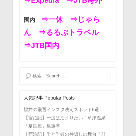
⇒Expedia
⇒JTB海外
⇒一休
⇒じゃら
国内
ん
⇒るるぶトラベル
⇒JTB国内
検索
人気記事 Popular Posts
福井の厳選インスタ映えスポット6選
【宿泊記】一度は泊まりたい！草津温泉
「奈良屋」泉遊亭
【宿泊記】千と千尋の神隠しの舞台「群